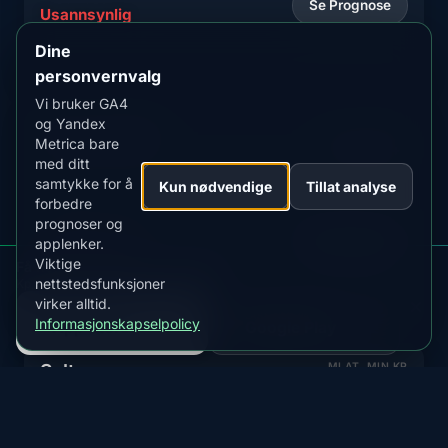
Se Prognose
Usannsynlig
Dine
personvernvalg
Vi bruker GA4
og Yandex
Tacuarembó
MLAT
MIN KP
Metrica bare
22.7°
9.0+
med ditt
samtykke for å
Sentral by med minimalt sørlys
Kun nødvendige
Tillat analyse
forbedre
prognoser og
GJELDENDE STATUS
Se Prognose
applenker.
Usannsynlig
Viktige
Få nordlysvarsler for Uruguay
nettstedsfunksjoner
Kp, skyer, måne og varsler i appen
virker alltid.
LAST NED PÅ
LAST NED PÅ
Informasjonskapselpolicy
App Store
Google Play
Salto
MLAT
MIN KP
22.3°
9.0+
Nordvestlig by med minimalt sørlyspotensial