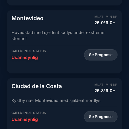
Montevideo
MLAT
MIN KP
25.9°
9.0+
Hovedstad med sjeldent sørlys under ekstreme
stormer
GJELDENDE STATUS
Se Prognose
Usannsynlig
Ciudad de la Costa
MLAT
MIN KP
25.8°
9.0+
Kystby nær Montevideo med sjeldent nordlys
GJELDENDE STATUS
Se Prognose
Usannsynlig