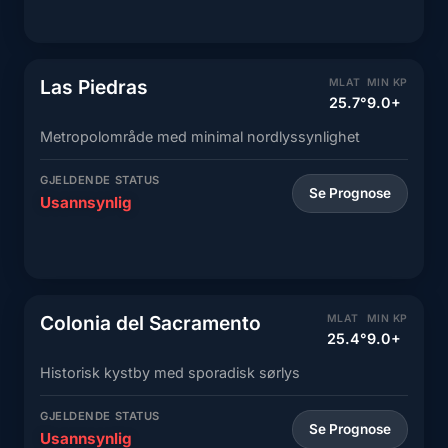
Las Piedras
MLAT
MIN KP
25.7°
9.0+
Metropolområde med minimal nordlyssynlighet
GJELDENDE STATUS
Se Prognose
Usannsynlig
Colonia del Sacramento
MLAT
MIN KP
25.4°
9.0+
Historisk kystby med sporadisk sørlys
GJELDENDE STATUS
Se Prognose
Usannsynlig