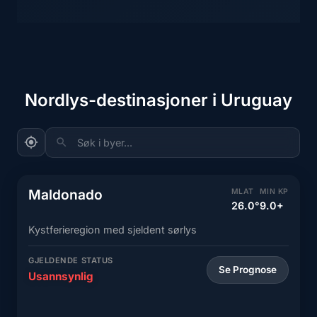
Nordlys-destinasjoner i Uruguay
Søk i byer...
Maldonado
MLAT
MIN KP
26.0°
9.0+
Kystferieregion med sjeldent sørlys
GJELDENDE STATUS
Se Prognose
Usannsynlig