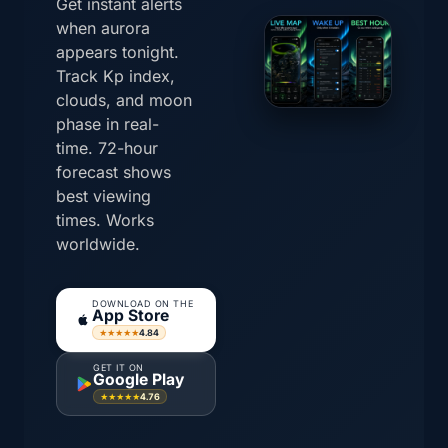
Get instant alerts
when aurora
appears tonight.
Track Kp index,
clouds, and moon
phase in real-
time. 72-hour
forecast shows
best viewing
times. Works
worldwide.
DOWNLOAD ON THE
App Store
4.84
★★★★★
GET IT ON
Google Play
4.76
★★★★★