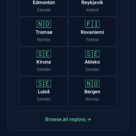
Edmonton
Reykjavík
Canada
Iceland
🇳🇴
🇫🇮
Tromsø
Rovaniemi
Norway
Finland
🇸🇪
🇸🇪
Kiruna
Abisko
Sweden
Sweden
🇸🇪
🇳🇴
Luleå
Bergen
Sweden
Norway
Browse all regions →