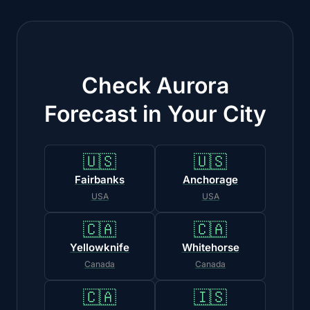
Check Aurora
Forecast in Your City
🇺🇸
🇺🇸
Fairbanks
Anchorage
USA
USA
🇨🇦
🇨🇦
Yellowknife
Whitehorse
Canada
Canada
🇨🇦
🇮🇸