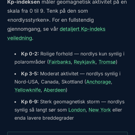
Kp-indeksen
måler geomagnetisk aktivitet på en
skala fra 0 til 9. Tenk på den som
«nordlysstyrken». For en fullstendig
gjennomgang, se vår
detaljert Kp-indeks
veiledning
.
Kp 0-2:
Rolige forhold — nordlys kun synlig i
polarområder (
Fairbanks
,
Reykjavík
,
Tromsø
)
Kp 3-5:
Moderat aktivitet — nordlys synlig i
Nord-USA, Canada, Skottland (
Anchorage
,
Yellowknife
,
Aberdeen
)
Kp 6-9:
Sterk geomagnetisk storm — nordlys
synlig så langt sør som
London
,
New York
eller
enda lavere breddegrader