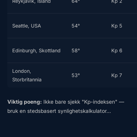
Reykjavik, Island
64°
Kp 2
Seattle, USA
54°
Kp 5
Edinburgh, Skottland
58°
Kp 6
London,
53°
Kp 7
Storbritannia
Viktig poeng:
Ikke bare sjekk "Kp-indeksen" —
bruk en stedsbasert synlighetskalkulator...