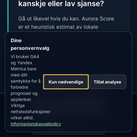
kanskje eller lav sjanse?
Gå ut likevel hvis du kan. Aurora Score
er et heuristisk estimat av lokale
observasjonsforhold, ikke en kalibrert
Dine
sannsynlighet eller garanti. Uventede
personvernvalg
nordlys kan fortsatt forekomme. Velg
Vi bruker GA4
nivået for observasjonsstatus du vil ha
og Yandex
varsler om i AuroraMe-appen.
Metrica bare
med ditt
samtykke for å
Kun nødvendige
Tillat analyse
forbedre
prognoser og
applenker.
LAST NED PÅ
App Store
Viktige
4.84
★★★★★
nettstedsfunksjoner
virker alltid.
LAST NED PÅ
Er vinteren bedre enn
Google Play
Informasjonskapselpolicy
4.76
★★★★★
sommeren for nordlys?