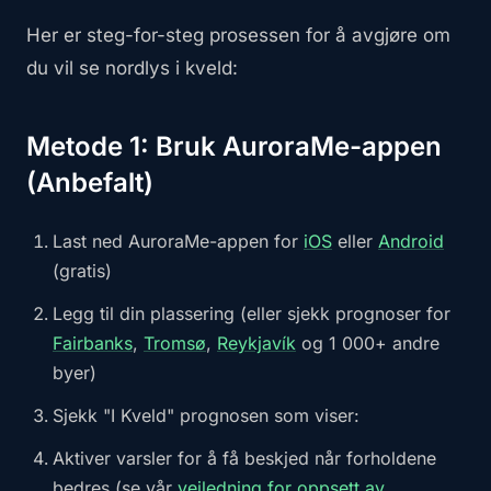
Her er steg-for-steg prosessen for å avgjøre om
du vil se nordlys i kveld:
Metode 1: Bruk AuroraMe-appen
(Anbefalt)
Last ned AuroraMe-appen for
iOS
eller
Android
(gratis)
Legg til din plassering (eller sjekk prognoser for
Fairbanks
,
Tromsø
,
Reykjavík
og 1 000+ andre
byer)
Sjekk "I Kveld" prognosen som viser:
Aktiver varsler for å få beskjed når forholdene
bedres (se vår
veiledning for oppsett av