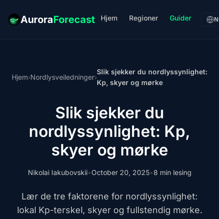
Hjem
Regioner
Guider
Aurora
Forecast
N
Slik sjekker du nordlyssynlighet:
Hjem
›
Nordlysveiledninger
›
Kp, skyer og mørke
Slik sjekker du
nordlyssynlighet: Kp,
skyer og mørke
Nikolai Iakubovskii
•
October 20, 2025
•
8 min lesing
Lær de tre faktorene for nordlyssynlighet:
lokal Kp-terskel, skyer og fullstendig mørke.