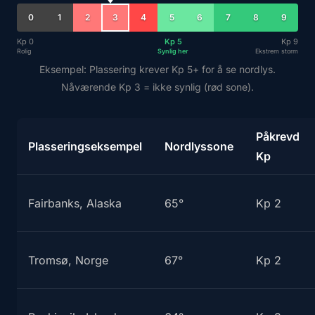
0
1
2
3
4
5
6
7
8
9
Kp 0
Kp 5
Kp 9
Rolig
Synlig her
Ekstrem storm
Eksempel: Plassering krever Kp 5+ for å se nordlys.
Nåværende Kp 3 = ikke synlig (rød sone).
Påkrevd
Plasseringseksempel
Nordlyssone
Kp
Fairbanks, Alaska
65°
Kp 2
Tromsø, Norge
67°
Kp 2