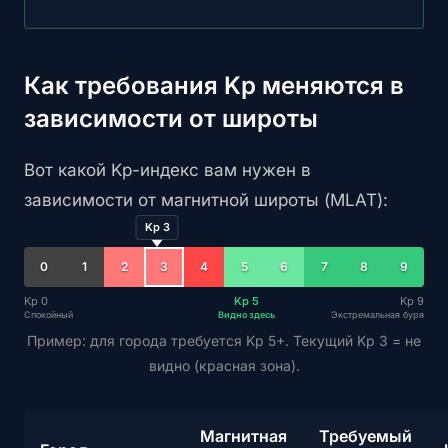
Как требования Kp меняются в
зависимости от широты
Вот какой Kp-индекс вам нужен в
зависимости от магнитной широты (MLAT):
Kp 3
0
1
2
3
4
5
6
7
8
9
Kp 0
Kp 5
Kp 9
Спокойный
Видно здесь
Экстремальная буря
Пример: для города требуется Kp 5+. Текущий Kp 3 = не
видно (красная зона).
Магнитная
Требуемый