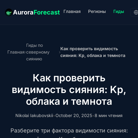
Главная
Регионы
Гиды
Aurora
Forecast
Гиды по
Как проверить видимость
Главная
›
северному
›
сияния: Kp, облака и темнота
сиянию
Как проверить
видимость сияния: Kp,
облака и темнота
Nikolai Iakubovskii
•
October 20, 2025
•
8 мин чтения
Разберите три фактора видимости сияния: