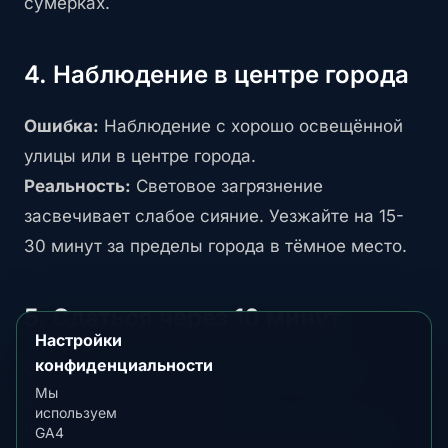
сумерках.
4. Наблюдение в центре города
Ошибка:
Наблюдение с хорошо освещённой
улицы или в центре города.
Реальность:
Световое загрязнение
засвечивает слабое сияние. Уезжайте на 15-
30 минут за пределы города в тёмное место.
5. Сдаться через 10 минут
Настройки
конфиденциальности
Ошибка:
"Я смотрел 10 минут, ничего не
Мы
увидел, вернулся домой."
используем
Реальность:
Активность сияния колеблется.
GA4