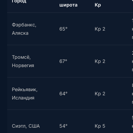
Город
широта
Kp
Фэрбанкс,
65°
Kp 2
Аляска
Тромсё,
67°
Kp 2
Норвегия
Рейкьявик,
64°
Kp 2
Исландия
Сиэтл, США
54°
Kp 5