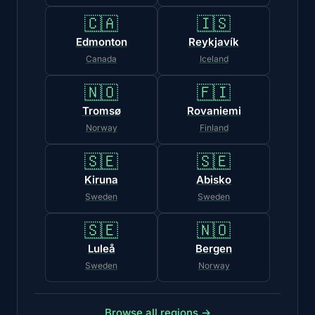
🇨🇦
🇮🇸
Edmonton
Reykjavík
Canada
Iceland
🇳🇴
🇫🇮
Tromsø
Rovaniemi
Norway
Finland
🇸🇪
🇸🇪
Kiruna
Abisko
Sweden
Sweden
🇸🇪
🇳🇴
Luleå
Bergen
Sweden
Norway
Browse all regions →