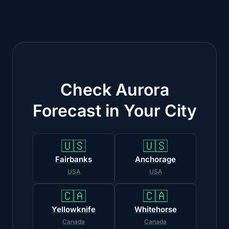
Check Aurora
Forecast in Your City
🇺🇸
🇺🇸
Fairbanks
Anchorage
USA
USA
🇨🇦
🇨🇦
Yellowknife
Whitehorse
Canada
Canada