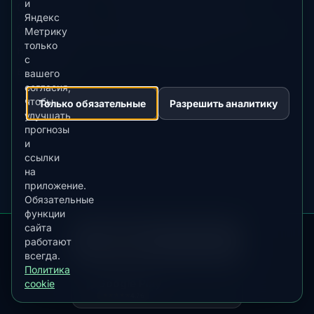
и
Оставайтесь на улице 30-60 минут при
Яндекс
благоприятных условиях. Многие проявления
Метрику
только
начинаются слабо и усиливаются со
с
временем.
вашего
согласия,
чтобы
Только обязательные
Разрешить аналитику
улучшать
прогнозы
и
ссылки
на
приложение.
Обязательные
функции
Часто задаваемые
сайта
ЗАГРУЗИТЕ В
App Store
работают
вопросы
4.84
★★★★★
всегда.
Политика
ДОСТУПНО В
Google Play
cookie
4.76
★★★★★