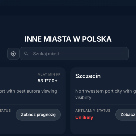
INNE MIASTA W POLSKA
Szukaj miast...
Szczecin
MLAT
MIN KP
53.1°
7.0+
port with best aurora viewing
Northwestern port city with 
visibility
TATUS
AKTUALNY STATUS
Zobacz prognozę
Zobacz
Unlikely