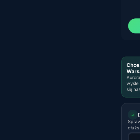
Chces
Wars
Aurora
wyśle
się na
Spraw
dłużs