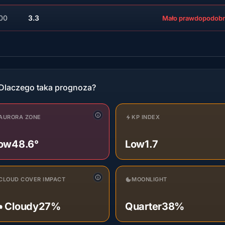
:00
3.3
Mało prawdopodob
Dlaczego taka prognoza?
AURORA ZONE
KP INDEX
ow
48.6°
Low
1.7
CLOUD COVER IMPACT
MOONLIGHT
️ Cloudy
27%
Quarter
38%