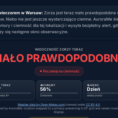
wieczorem w Warsaw:
Zorza jest teraz mało prawdopodobna
w. Niebo nie jest jeszcze wystarczająco ciemne. AuroraMe śl
mury i ciemność dla tej lokalizacji i wysyła bezpłatny alert, gd
zy się następne okno obserwacyjne.
WIDOCZNOŚĆ ZORZY TERAZ
AŁO PRAWDOPODOB
Poczekaj na ciemność
P TERAZ
CHMURY
NIEBO
7
56%
Dzień
zeba 8+
Zmiennie
widoczność
Weather data by Open-Meteo.com
Licensed under
CC BY 4.0
.
ed by AuroraMe: location snapped to a privacy-preserving 0.25° grid and values roun
display.