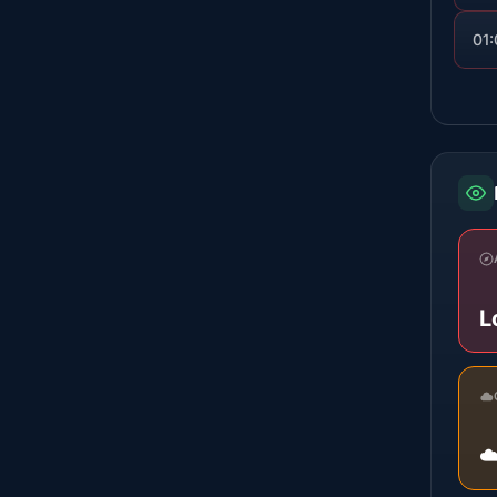
01
L
☁