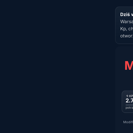
Dziś 
Warsa
Kp, ch
otwor
M
K
2.
potr
Modifi