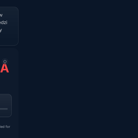
 w
edzi
y
NA
ded for