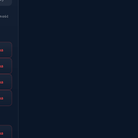
ność
na
na
na
na
na