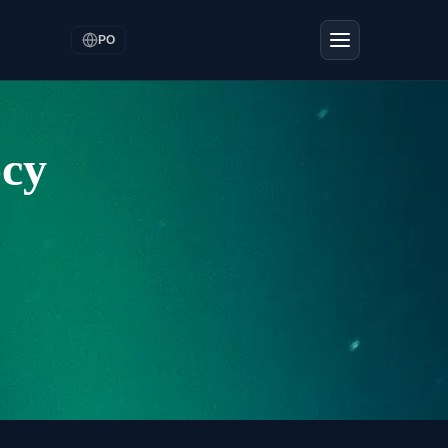
PO
ocy