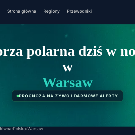
Strona główna
Regiony
Przewodniki
rza polarna dziś w n
w
Warsaw
PROGNOZA NA ŻYWO I DARMOWE ALERTY
główna
›
Polska
›
Warsaw