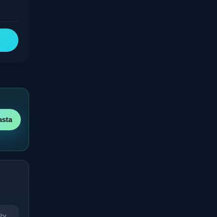
asta
ży