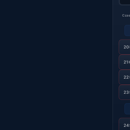
Cza
20
21
22
23
24