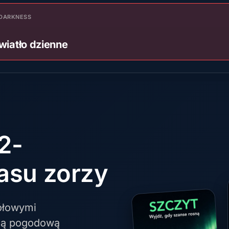
DARKNESS
wiatło dzienne
2-
asu zorzy
ółowymi
cją pogodową