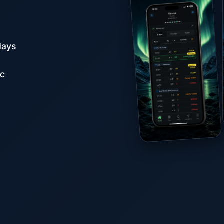
days
ąc