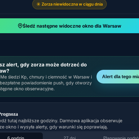
☀️ Zorza niewidoczna w ciągu dnia
Śledź następne widoczne okno dla Warsaw
z alert, gdy zorza może dotrzeć do
aw?
Alert dla tego mi
Me śledzi Kp, chmury i ciemność w Warsaw i
 bezpłatne powiadomienie push, gdy otworzy
stępne okno obserwacyjne.
Prognoza
dź tutaj najbliższe godziny. Darmowa aplikacja obserwuje
ze okno i wysyła alerty, gdy warunki się poprawiają.
6 godzin
27 dni
Planowanie podró