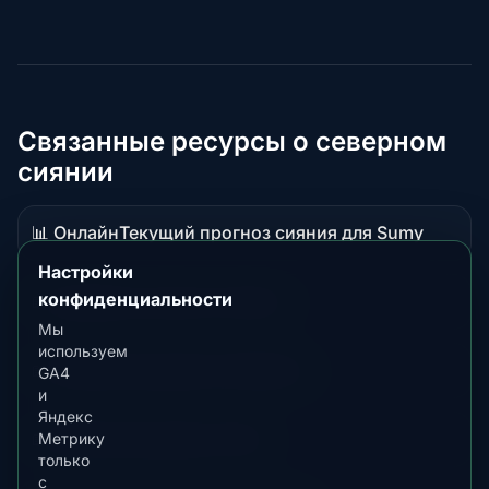
Связанные ресурсы о северном
сиянии
📊 Онлайн
Текущий прогноз сияния для Sumy
Данные
в
Настройки
реальном
конфиденциальности
📖 Гид
Обзор сияния в Ukraine
Материал-
времени
Мы
руководство
используем
📖 Гид
Лучшее время в Bratislava
GA4
Материал-
и
руководство
Яндекс
📖 Гид
Лучшее время в Nitra
Метрику
Материал-
только
руководство
с