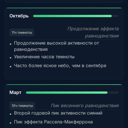
92%
Октябрь
Продолжение эффекта
11ч темноты
равноденствия
Продолжение высокой активности от
•
равноденствия
Увеличение часов темноты
•
Часто более ясное небо, чем в сентябре
•
88%
Март
Пик весеннего равноденствия
10ч темноты
Второй годовой пик активности сияний
•
Пик эффекта Рассела-Макферрона
•