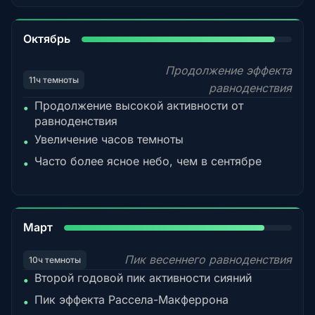
92%
Октябрь
Продолжение эффекта
11ч темноты
равноденствия
Продолжение высокой активности от
•
равноденствия
Увеличение часов темноты
•
Часто более ясное небо, чем в сентябре
•
88%
Март
Пик весеннего равноденствия
10ч темноты
Второй годовой пик активности сияний
•
Пик эффекта Рассела-Макферрона
•