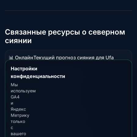
Связанные ресурсы о северном
сиянии
📊 Онлайн
Текущий прогноз сияния для Ufa
Данные
в
Настройки
реальном
конфиденциальности
📖 Гид
Обзор сияния в Russia
Материал-
времени
Мы
руководство
используем
📖 Гид
Лучшее время в Turin
GA4
Материал-
и
руководство
Яндекс
📖 Гид
Лучшее время в Brescia
Метрику
Материал-
только
руководство
с
вашего
⭐ Премиум
Сравнить с Fairbanks