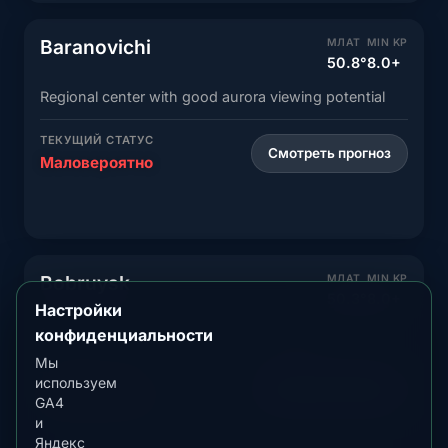
Baranovichi
МЛАТ
MIN KP
50.8°
8.0+
Regional center with good aurora viewing potential
ТЕКУЩИЙ СТАТУС
Смотреть прогноз
Маловероятно
Bobruysk
МЛАТ
MIN KP
50.3°
8.0+
Настройки
Central city with moderate aurora visibility
конфиденциальности
Мы
ТЕКУЩИЙ СТАТУС
используем
Смотреть прогноз
Маловероятно
GA4
и
Яндекс