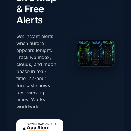
& Free
Alerts
Get instant alerts
when aurora
appears tonight.
Track Kp index,
clouds, and moon
phase in real-
time. 72-hour
forecast shows
best viewing
times. Works
worldwide.
DOWNLOAD ON THE
App Store