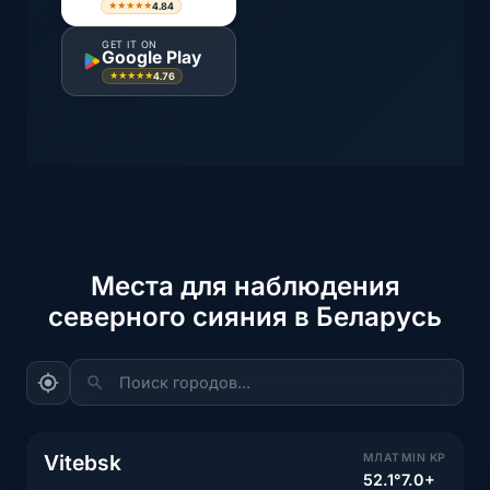
4.84
★★★★★
GET IT ON
Google Play
4.76
★★★★★
Места для наблюдения
северного сияния в Беларусь
Поиск городов...
Vitebsk
МЛАТ
MIN KP
52.1°
7.0+