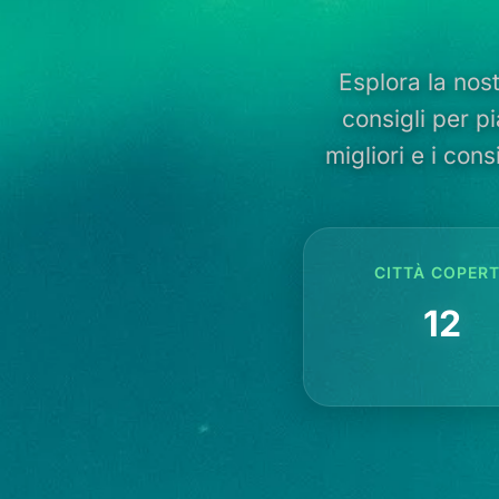
Esplora la nost
consigli per pi
migliori e i cons
CITTÀ COPER
12