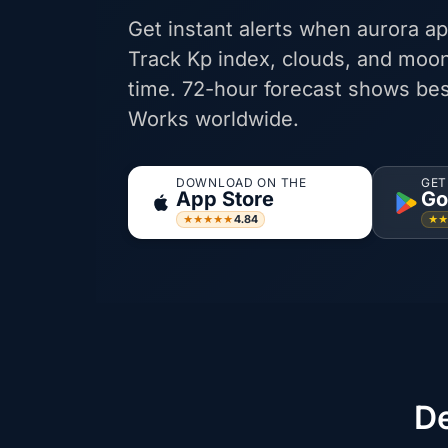
Get instant alerts when aurora ap
Track Kp index, clouds, and moon
time. 72-hour forecast shows bes
Works worldwide.
DOWNLOAD ON THE
GET
App Store
Go
4.84
★★★★★
★
De