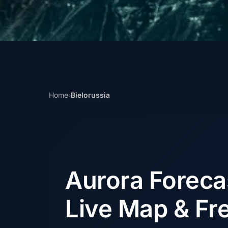
Home
›
Bielorussia
Aurora Forec
Live Map & Fre