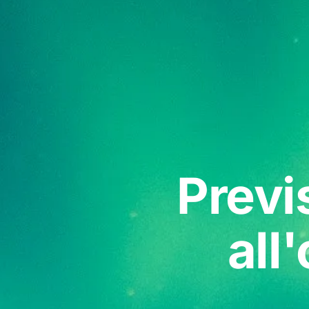
Previ
all