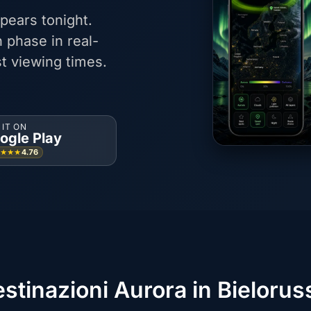
pears tonight.
 phase in real-
t viewing times.
 IT ON
ogle Play
4.76
★★★★
stinazioni Aurora in Bielorus