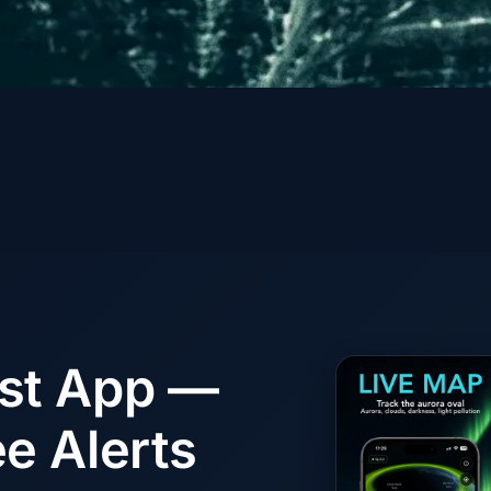
ast App —
e Alerts