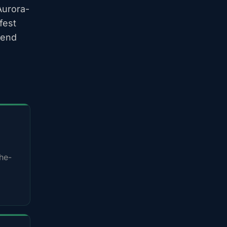
Aurora-
fest
rend
he-