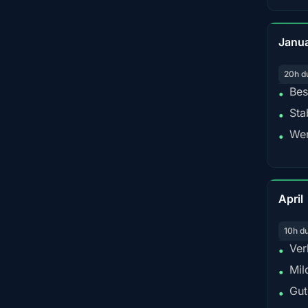
Janu
20h d
Bes
•
Sta
•
Wen
•
April
10h d
Ver
•
Mil
•
Gut
•