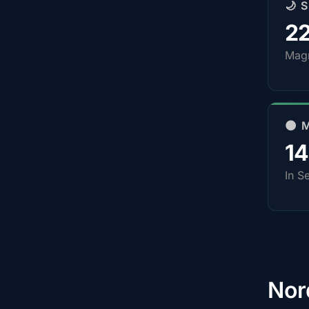
🌙 
2
Magn
🌑 
1
In S
Nor