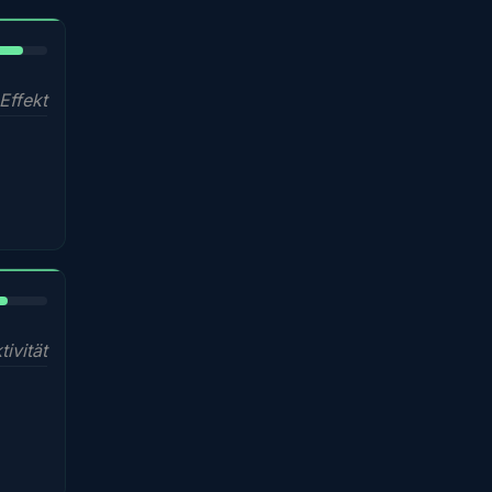
5%
Effekt
%
ivität