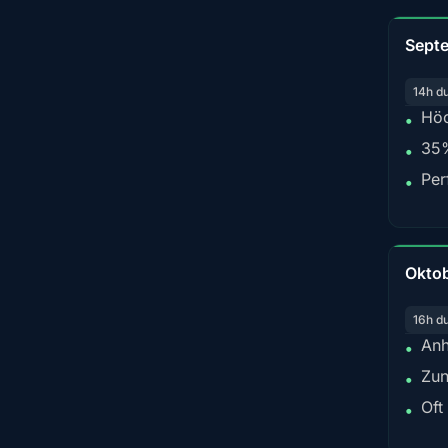
Sept
14h d
Höc
•
35%
•
Per
•
Okto
16h d
Anh
•
Zun
•
Oft
•