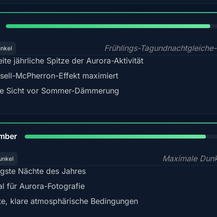
88%
Frühlings-Tagundnachtgleiche-
unkel
ite jährliche Spitze der Aurora-Aktivität
sell-McPherron-Effekt maximiert
e Sicht vor Sommer-Dämmerung
85%
mber
Maximale Dunk
unkel
gste Nächte des Jahres
al für Aurora-Fotografie
te, klare atmosphärische Bedingungen