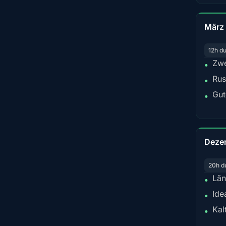
März
12h d
Zwe
•
Rus
•
Gut
•
Deze
20h d
Län
•
Ide
•
Kal
•