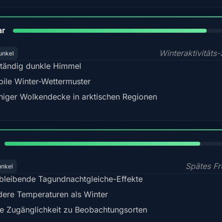
84%
ar
Winteraktivitäts-
unkel
tändig dunkle Himmel
bile Winter-Wettermuster
iger Wolkendecke in arktischen Regionen
82%
Spätes Fr
unkel
bleibende Tagundnachtgleiche-Effekte
dere Temperaturen als Winter
e Zugänglichkeit zu Beobachtungsorten