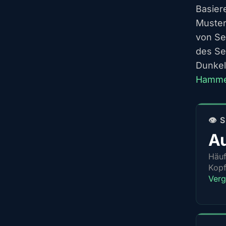
Basier
Muster
von Se
des Se
Dunkel
Hamme
👁️
Au
Häuf
Kopf
Verg