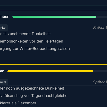
80%
mber
Früher 
unkel
nell zunehmende Dunkelheit
semöglichkeiten vor den Feiertagen
rgang zur Winter-Beobachtungssaison
78%
ar
Später 
unkel
er noch ausgezeichnete Dunkelheit
ivitätsanstieg vor Tagundnachtgleiche
 klarer als Dezember