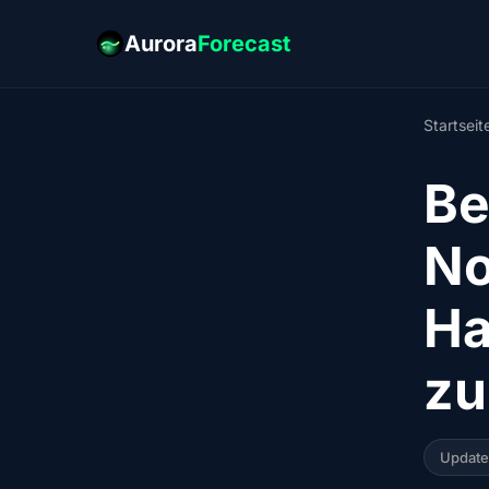
Aurora
Forecast
Startseit
Be
No
Ha
zu
Updat