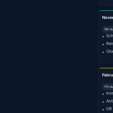
Nove
18h d
Sch
•
Rei
•
Übe
•
Febru
17h d
Imm
•
Akt
•
Oft
•