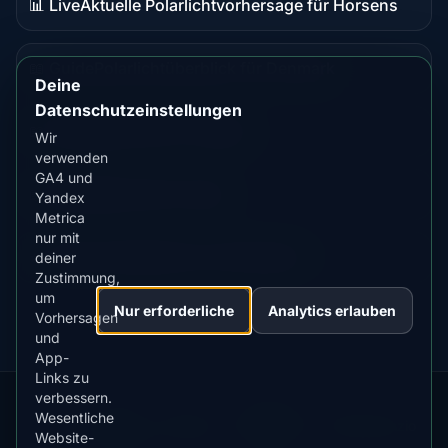
📊 Live
Aktuelle Polarlichtvorhersage für Horsens
Live-
Daten
📖 Guide
Polarlichtüberblick für Denmark
Guide-
Deine
Inhalt
Datenschutzeinstellungen
📖 Guide
Beste Zeit in Chignik
Wir
Guide-
verwenden
Inhalt
GA4 und
📖 Guide
Beste Zeit in Vejle
Yandex
Guide-
Metrica
Inhalt
nur mit
⭐ Premium
Vergleichen mit Fairbanks
deiner
Premium-
Zustimmung,
Ziel
um
Nur erforderliche
Analytics erlauben
Vorhersagen
und
App-
Links zu
verbessern.
Our
Snow
Lightning
Wesentliche
·
MistyWay
·
·
TanPilot
·
Benzio
Apps:
Forecast
Tracker
Website-