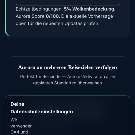
Echtzeitbedingungen:
5% Wolkenbedeckung
,
Aurora Score
0/100
. Die aktuelle Vorhersage
oben für die neuesten Updates prüfen.
Aurora an mehreren Reisezielen verfolgen
Perfekt für Reisende — Aurora-Aktivität an allen
geplanten Standorten überwachen
Deine
KOSTENLOS LADEN IM
App Store
Datenschutzeinstellungen
4.84
★★★★★
Wir
JETZT LADEN BEI
verwenden
Google Play
GA4 und
4.76
★★★★★