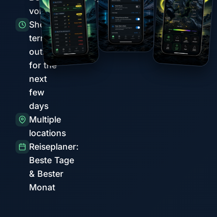
vor Spitzen
Short-
term
outlook
for the
next
few
days
Multiple
locations
Reiseplaner:
Beste Tage
& Bester
Monat