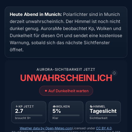
Heute Abend in Munich:
Polarlichter sind in Munich
derzeit unwahrscheinlich. Der Himmel ist noch nicht
dunkel genug. AuroraMe beobachtet Kp, Wolken und
Dunkelheit für diesen Ort und sendet eine kostenlose
Warnung, sobald sich das nächste Sichtfenster
öffnet.
AURORA-SICHTBARKEIT JETZT
UNWAHRSCHEINLICH
Auf Dunkelheit warten
KP JETZT
WOLKEN
HIMMEL
2.7
5%
Tageslicht
braucht 9+
Klar
Sichtbarkeit
Weather data by Open-Meteo.com
Licensed under
CC BY 4.0
.