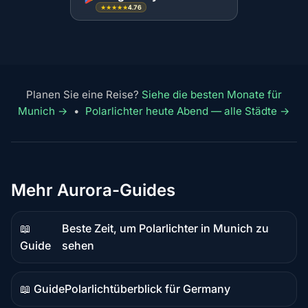
4.76
★★★★★
Planen Sie eine Reise?
Siehe die besten Monate für
Munich →
•
Polarlichter heute Abend — alle Städte →
Mehr Aurora-Guides
📖
Beste Zeit, um Polarlichter in Munich zu
Guide-
Guide
sehen
Inhalt
📖 Guide
Polarlichtüberblick für Germany
Guide-