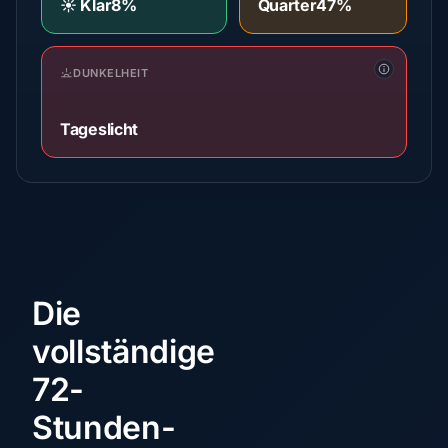
☀️ Klar
8%
Quarter
47%
DUNKELHEIT
Tageslicht
Die
vollständige
72-
Stunden-