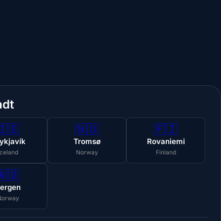
adt
🇮🇸
🇳🇴
🇫🇮
ykjavík
Tromsø
Rovaniemi
Iceland
Norway
Finland
🇳🇴
ergen
Norway