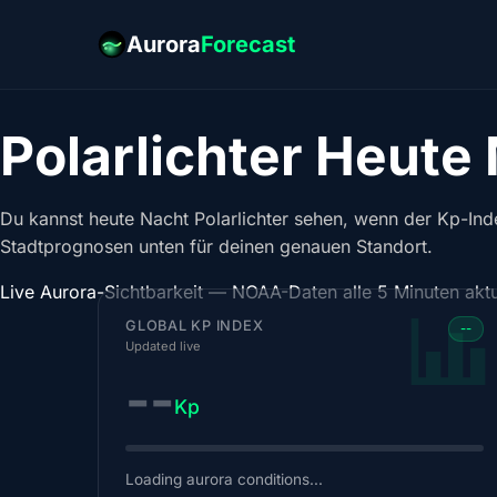
Aurora
Forecast
Polarlichter Heute
Du kannst heute Nacht Polarlichter sehen, wenn der Kp-Inde
Stadtprognosen unten für deinen genauen Standort.
Live Aurora-Sichtbarkeit — NOAA-Daten alle 5 Minuten aktua
GLOBAL KP INDEX
--
Updated live
--
Kp
Loading aurora conditions...