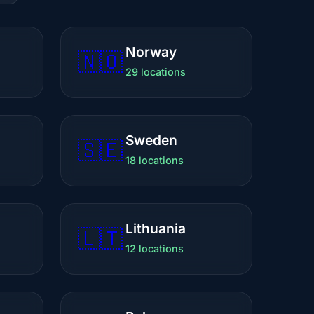
Norway
🇳🇴
29 locations
Sweden
🇸🇪
18 locations
Lithuania
🇱🇹
12 locations