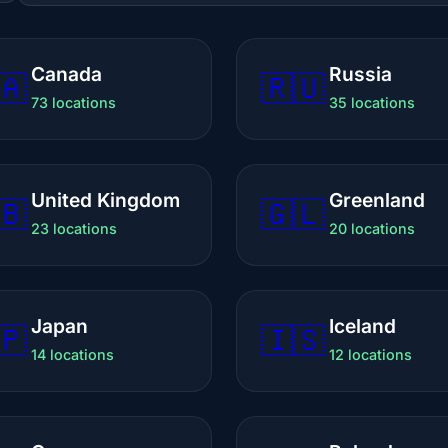
Canada
Russia
🇦
🇷🇺
73 locations
35 locations
United Kingdom
Greenland
🇧
🇬🇱
23 locations
20 locations
Japan
Iceland
🇵
🇮🇸
14 locations
12 locations