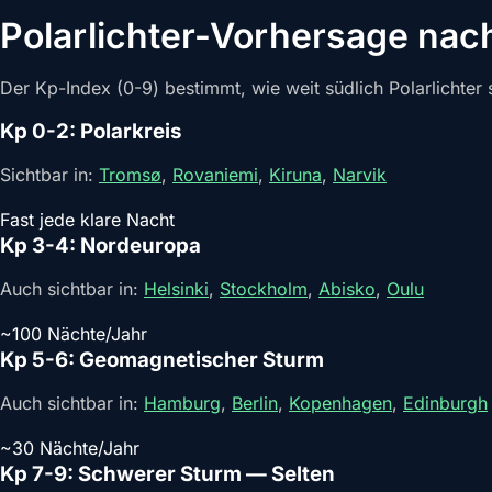
Polarlichter-Vorhersage nac
Der Kp-Index (0-9) bestimmt, wie weit südlich Polarlichter s
Kp 0-2: Polarkreis
Sichtbar in:
Tromsø
,
Rovaniemi
,
Kiruna
,
Narvik
Fast jede klare Nacht
Kp 3-4: Nordeuropa
Auch sichtbar in:
Helsinki
,
Stockholm
,
Abisko
,
Oulu
~100 Nächte/Jahr
Kp 5-6: Geomagnetischer Sturm
Auch sichtbar in:
Hamburg
,
Berlin
,
Kopenhagen
,
Edinburgh
~30 Nächte/Jahr
Kp 7-9: Schwerer Sturm — Selten