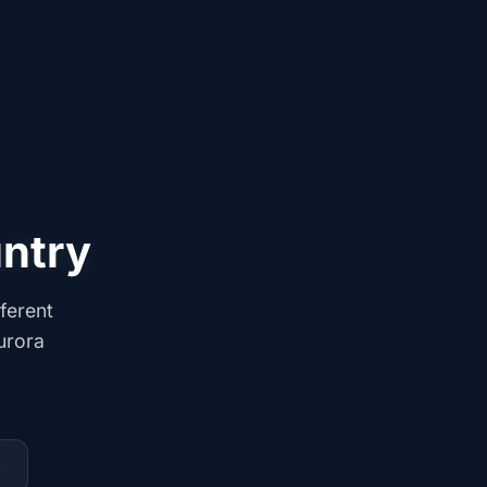
untry
ferent
urora