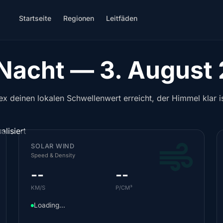
Startseite
Regionen
Leitfäden
 Nacht — 3. August
x deinen lokalen Schwellenwert erreicht, der Himmel klar is
lisiert
SOLAR WIND
Speed & Density
--
--
KM/S
P/CM³
Loading...