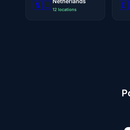
Netherlands
🇳🇱
🇩
12 locations
P