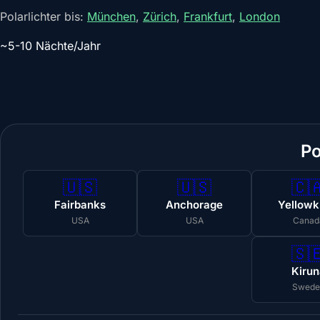
Polarlichter bis:
München
,
Zürich
,
Frankfurt
,
London
~5-10 Nächte/Jahr
Po
🇺🇸
🇺🇸
🇨
Fairbanks
Anchorage
Yellowk
USA
USA
Canad
🇸
Kirun
Swede