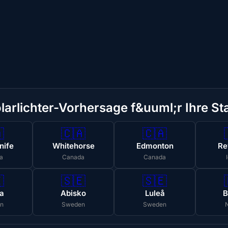
larlichter-Vorhersage f&uuml;r Ihre St

🇨🇦
🇨🇦
nife
Whitehorse
Edmonton
Re
a
Canada
Canada

🇸🇪
🇸🇪
a
Abisko
Luleå
B
n
Sweden
Sweden