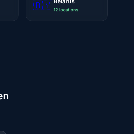
Belarus
🇧🇾
12 locations
en