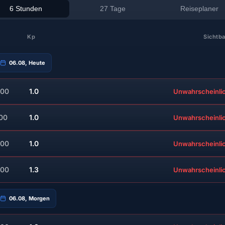
6 Stunden
27 Tage
Reiseplaner
Kp
Sichtba
06.08, Heute
:00
1.0
Unwahrscheinli
:00
1.0
Unwahrscheinli
:00
1.0
Unwahrscheinli
:00
1.3
Unwahrscheinli
06.08, Morgen