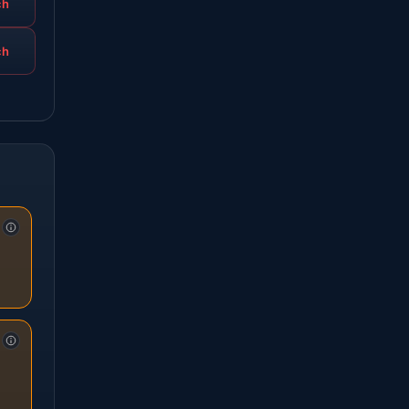
ch
ch