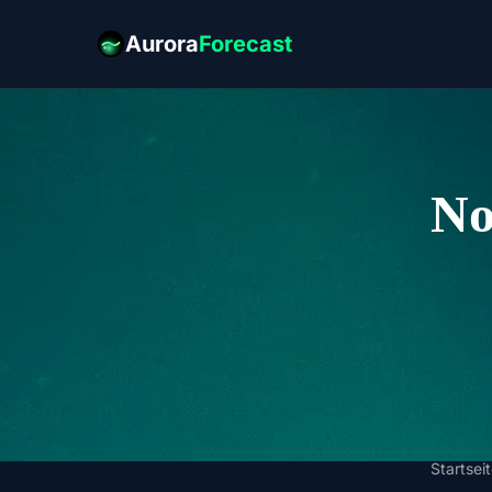
Aurora
Forecast
No
Startsei