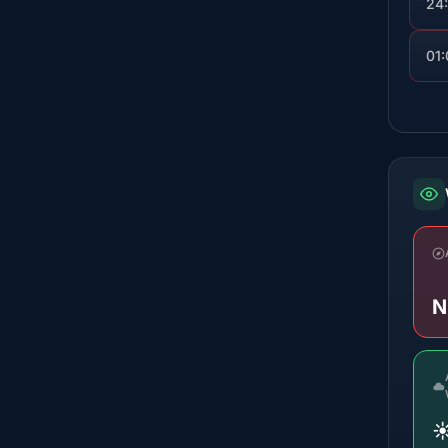
24
01
N
☀