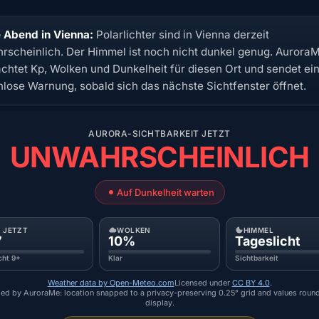
 Abend in Vienna:
Polarlichter sind in Vienna derzeit
rscheinlich. Der Himmel ist noch nicht dunkel genug. Aurora
chtet Kp, Wolken und Dunkelheit für diesen Ort und sendet ei
nlose Warnung, sobald sich das nächste Sichtfenster öffnet.
AURORA-SICHTBARKEIT JETZT
UNWAHRSCHEINLICH
Auf Dunkelheit warten
P JETZT
WOLKEN
HIMMEL
7
10%
Tageslicht
cht 9+
Klar
Sichtbarkeit
Weather data by Open-Meteo.com
Licensed under
CC BY 4.0
.
ed by AuroraMe: location snapped to a privacy-preserving 0.25° grid and values roun
display.