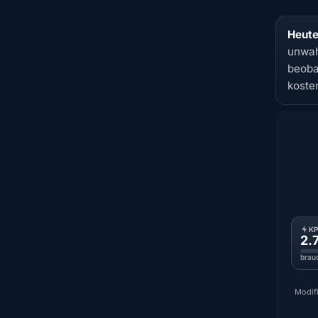
Heute
unwah
beoba
koste
K
2.
brau
Modifi