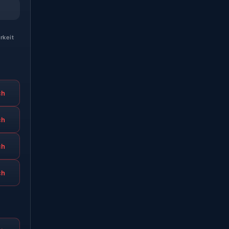
rkeit
ch
ch
ch
ch