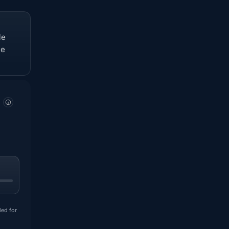
Me
ne
ded for