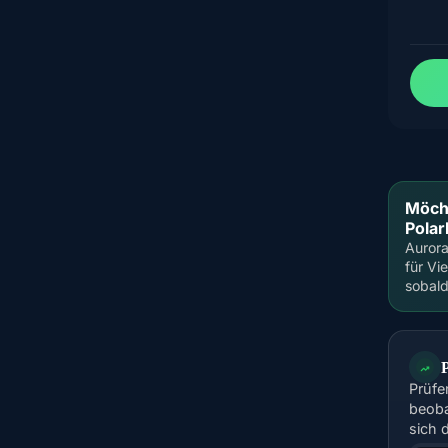
Möch
Polar
Auror
für Vi
sobald
Prüfe
beoba
sich 