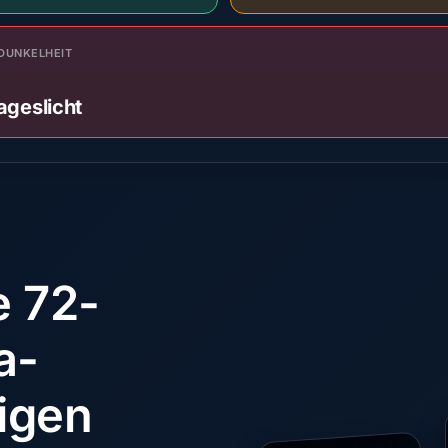
DUNKELHEIT
ageslicht
e 72-
a-
igen