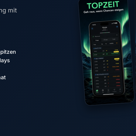
ng mit
Spitzen
days
nat