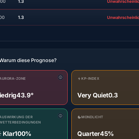
:00
1.3
Unwahrscheinli
:00
1.3
Unwahrscheinli
Warum diese Prognose?
AURORA-ZONE
KP-INDEX
iedrig
43.9°
Very Quiet
0.3
AUSWIRKUNG DER
MONDLICHT
WETTERBEDINGUNGEN
️ Klar
100%
Quarter
45%