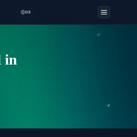
DE
 in