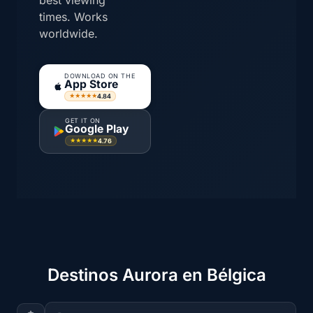
best viewing
times. Works
worldwide.
DOWNLOAD ON THE
App Store
4.84
★★★★★
GET IT ON
Google Play
4.76
★★★★★
Destinos Aurora en Bélgica
Buscar ciudades...