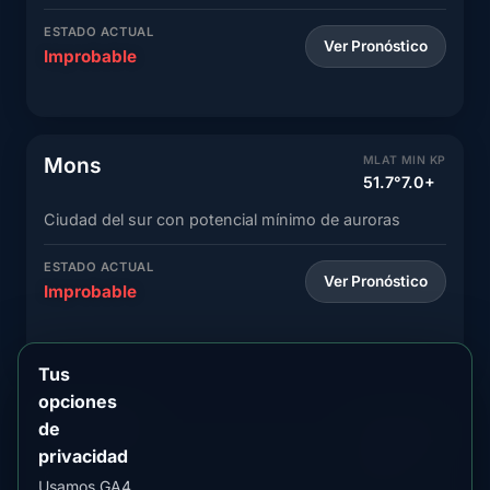
ESTADO ACTUAL
Ver Pronóstico
Improbable
Mons
MLAT
MIN KP
51.7°
7.0+
Ciudad del sur con potencial mínimo de auroras
ESTADO ACTUAL
Ver Pronóstico
Improbable
Tus
opciones
Charleroi
MLAT
MIN KP
de
51.6°
7.0+
privacidad
Ciudad valona con raros avistamientos de auroras
Usamos GA4