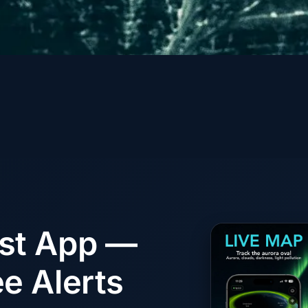
ast App —
e Alerts