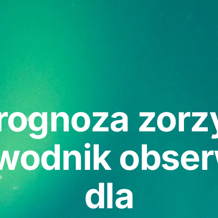
rognoza zorzy
wodnik obser
dla