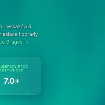
o i wskazówki
iesiące i porady
 do Bruges →
AJLEPSZY PRÓG
AKTYWNOŚCI
7.0+