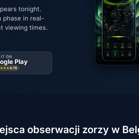
pears tonight.
 phase in real-
t viewing times.
 IT ON
ogle Play
4.76
★★★★
ejsca obserwacji zorzy w Bel