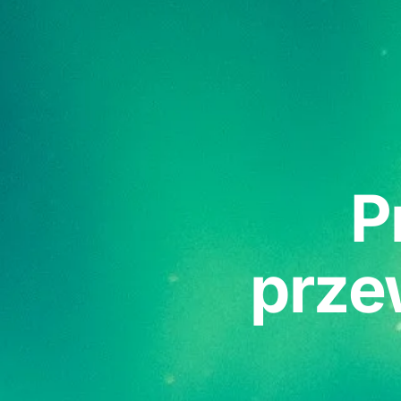
P
prze