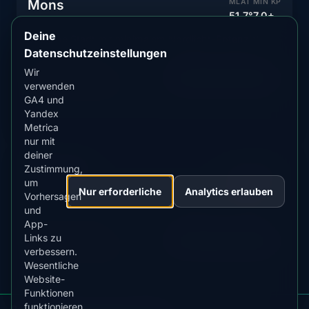
Mons
MLAT
MIN KP
51.7°
7.0+
Deine
Südliche Stadt mit minimalem Nordlicht-Potenzial
Datenschutzeinstellungen
AKTUELLER STATUS
Wir
Vorhersage anzeigen
Unwahrscheinlich
verwenden
GA4 und
Yandex
Metrica
nur mit
deiner
Charleroi
MLAT
MIN KP
Zustimmung,
51.6°
7.0+
um
Nur erforderliche
Analytics erlauben
Vorhersagen
Wallonische Stadt mit seltenen Nordlicht-Sichtungen
und
App-
AKTUELLER STATUS
Links zu
Vorhersage anzeigen
Unwahrscheinlich
verbessern.
Wesentliche
Website-
Funktionen
funktionieren
Polarlicht-Warnungen für Belgien