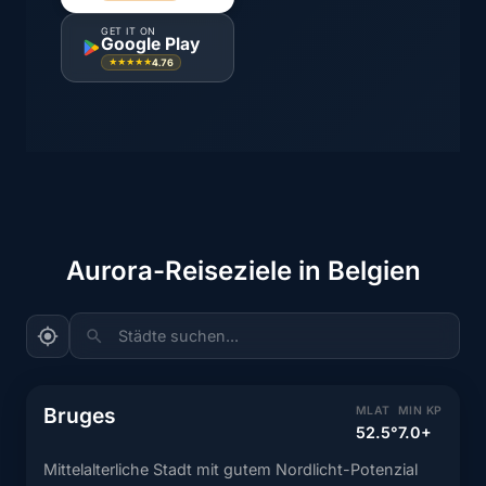
GET IT ON
Google Play
4.76
★★★★★
Aurora-Reiseziele in Belgien
Städte suchen...
Bruges
MLAT
MIN KP
52.5°
7.0+
Mittelalterliche Stadt mit gutem Nordlicht-Potenzial