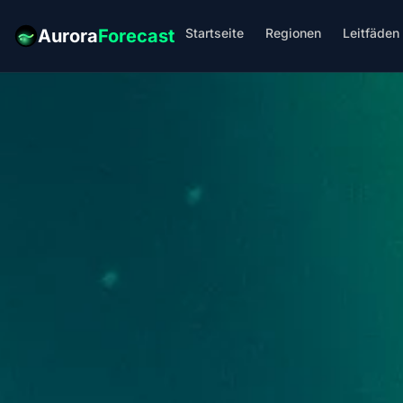
Startseite
Regionen
Leitfäden
Aurora
Forecast