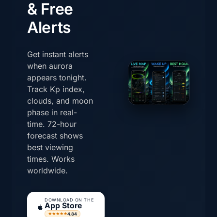
& Free
Alerts
Get instant alerts
when aurora
appears tonight.
Track Kp index,
clouds, and moon
phase in real-
time. 72-hour
forecast shows
best viewing
times. Works
worldwide.
DOWNLOAD ON THE
App Store
4.84
★★★★★