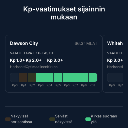
Kp-vaatimukset sijainnin
mukaan
Dawson City
Whitehor
66.3° MLAT
VAADITTAVAT KP-TASOT
VAADITTAV
Kp 1.0+
Kp 2.0+
Kp 3.0+
Kp 3.0+
Kp
Horisontti
Optimaalinen
Kirkas
Horisontti
Op
Kp0
Kp1
Kp2
Kp3
Kp4
Kp5
Kp6
Kp7
Kp8
Kp9
Kp0
Kp1
Näkyvissä
Selvästi
Kirkas suoraan
horisontissa
näkyvissä
yllä