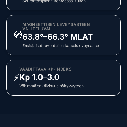
Seurantasijainnit kohteessa Yukon
MAGNEETTISEN LEVEYSASTEEN
VAIHTELUVÄLI
🧭
63.8°–66.3° MLAT
Ensisijaiset revontulien katseluleveysasteet
VAADITTAVA KP-INDEKSI
⚡
Kp 1.0–3.0
Vähimmäisaktiivisuus näkyvyyteen