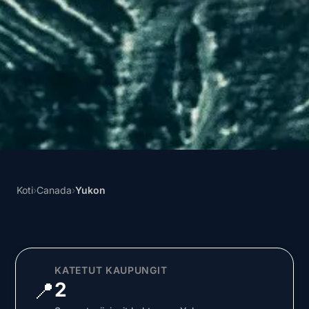
Koti
›
Canada
›
Yukon
KATETUT KAUPUNGIT
📍
2