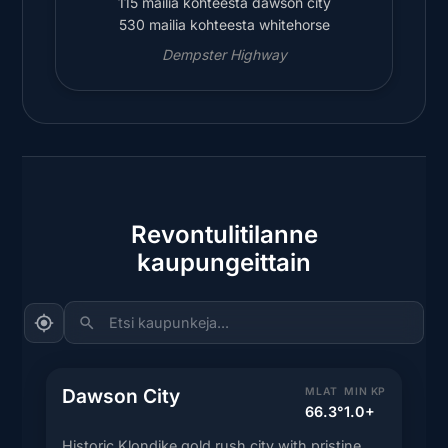
115 mailia kohteesta dawson city
530 mailia kohteesta whitehorse
Dempster Highway
Revontulitilanne
kaupungeittain
Etsi kaupunkeja...
Dawson City
MLAT
MIN KP
66.3°
1.0+
Historic Klondike gold rush city with pristine