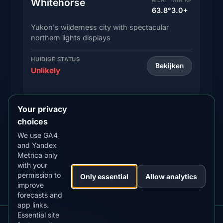
Whitehorse
MLAT
MIN KP
63.8°
3.0+
Yukon's wilderness city with spectacular
northern lights displays
HUIDIGE STATUS
Bekijken
Unlikely
Your privacy
choices
We use GA4
and Yandex
Gratis
Metrica only
meldingen
with your
voor
permission to
Only essential
Allow analytics
lokale
improve
veranderingen
forecasts and
in
app links.
zichtbaarheid,
Essential site
Get aurora alerts for Yukon
vannacht