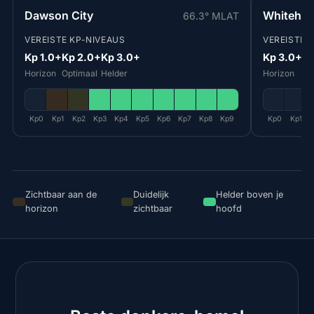
Dawson City
Whitehor
66.3° MLAT
VEREISTE KP-NIVEAUS
VEREISTE 
Kp 1.0+
Kp 2.0+
Kp 3.0+
Kp 3.0+
Kp
Horizon
Optimaal
Helder
Horizon
Op
Kp0
Kp1
Kp2
Kp3
Kp4
Kp5
Kp6
Kp7
Kp8
Kp9
Kp0
Kp1
Zichtbaar aan de
Duidelijk
Helder boven je
horizon
zichtbaar
hoofd