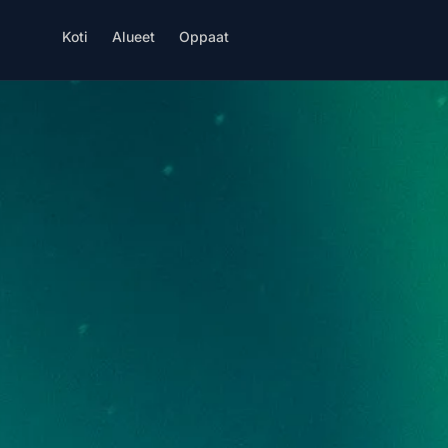
Koti
Alueet
Oppaat