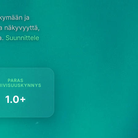
äkymään ja
a näkyvyyttä,
a.
Suunnittele
PARAS
IIVISUUSKYNNYS
1.0+