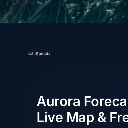
Koti
›
Kanada
Aurora Forec
Live Map & Fre