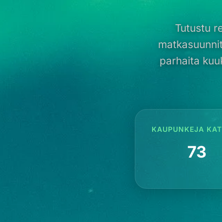
Tutustu r
matkasuunnit
parhaita kuu
KAUPUNKEJA KAT
73