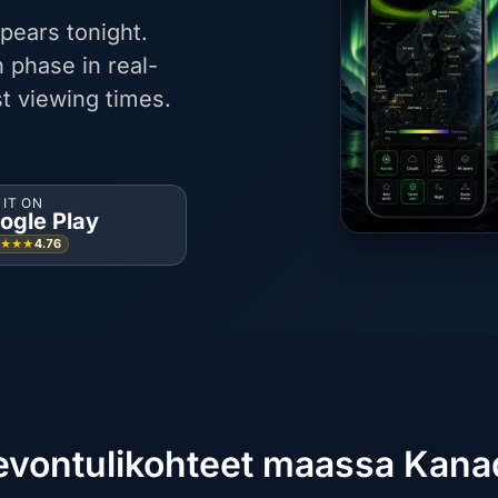
pears tonight.
 phase in real-
t viewing times.
 IT ON
ogle Play
4.76
★★★★
evontulikohteet maassa Kana