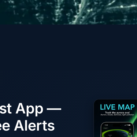
ast App —
e Alerts