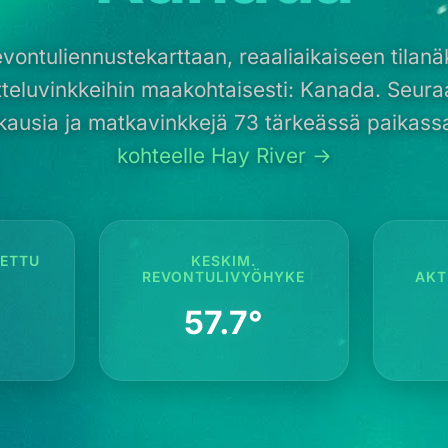
evontuliennustekarttaan, reaaliaikaiseen tilan
teluvinkkeihin maakohtaisesti: Kanada. Seura
kausia ja matkavinkkejä 73 tärkeässä paikass
kohteelle Hay River →
ETTU
KESKIM.
REVONTULIVYÖHYKE
AKT
57.7°