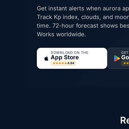
Get instant alerts when aurora ap
Track Kp index, clouds, and moon
time. 72-hour forecast shows bes
Works worldwide.
DOWNLOAD ON THE
GET
App Store
Go
4.84
★★★★★
★
R