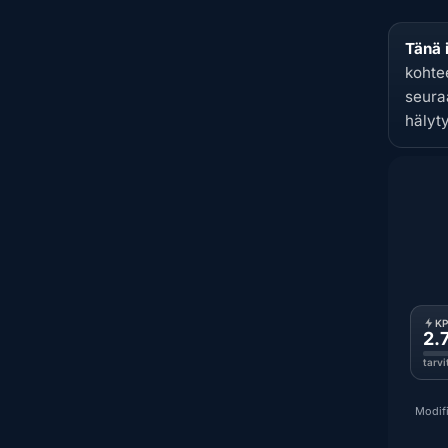
Tänä 
kohte
seuraa
hälyt
K
2.
tarvi
Modifi