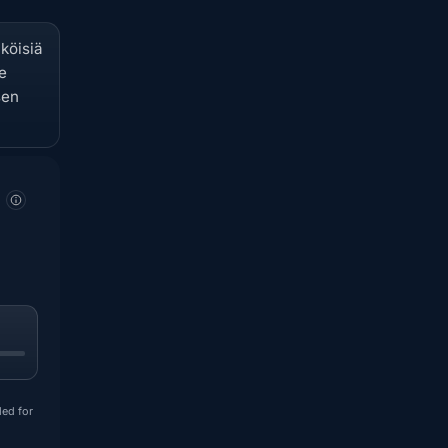
köisiä
e
sen
ded for