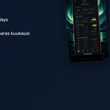
days
 paras kuukausi