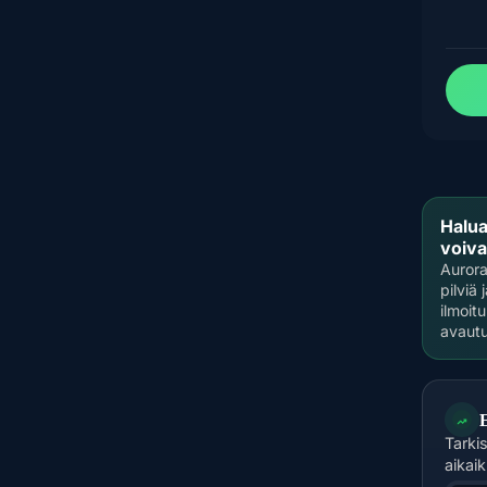
Halua
voiva
Aurora
pilviä
ilmoit
avautu
Tarki
aikai