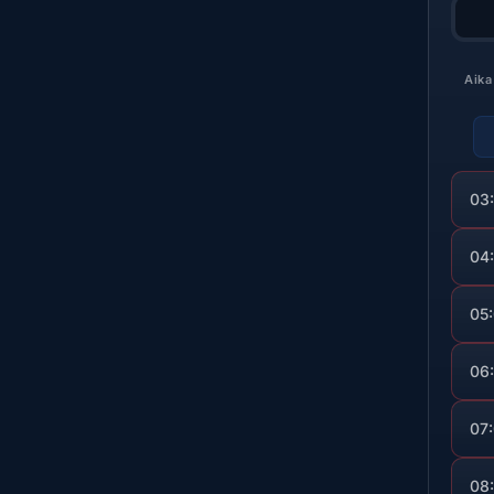
Aika
03
04
05
06
07
08