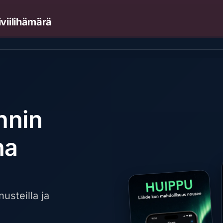
iviilihämärä
nnin
na
nusteilla ja