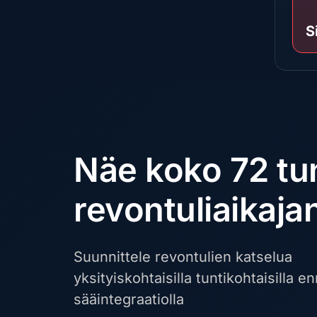
S
Näe koko 72 tu
revontuliaikaja
Suunnittele revontulien katselua
yksityiskohtaisilla tuntikohtaisilla en
sääintegraatiolla