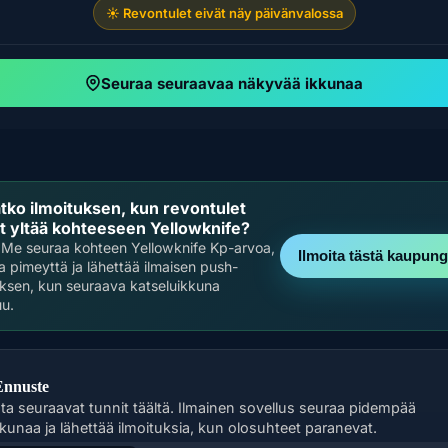
☀️ Revontulet eivät näy päivänvalossa
Seuraa seuraavaa näkyvää ikkunaa
tko ilmoituksen, kun revontulet
t yltää kohteeseen Yellowknife?
Me seuraa kohteen Yellowknife Kp-arvoa,
Ilmoita tästä kaupung
 ja pimeyttä ja lähettää ilmaisen push-
uksen, kun seuraava katseluikkuna
u.
Ennuste
sta seuraavat tunnit täältä. Ilmainen sovellus seuraa pidempää
kkunaa ja lähettää ilmoituksia, kun olosuhteet paranevat.