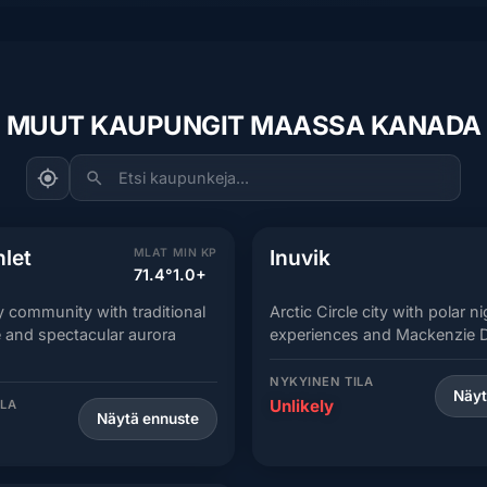
MUUT KAUPUNGIT MAASSA KANADA
Etsi kaupunkeja...
nlet
Inuvik
MLAT
MIN KP
71.4°
1.0+
community with traditional
Arctic Circle city with polar n
re and spectacular aurora
experiences and Mackenzie D
NYKYINEN TILA
Näyt
Unlikely
ILA
Näytä ennuste