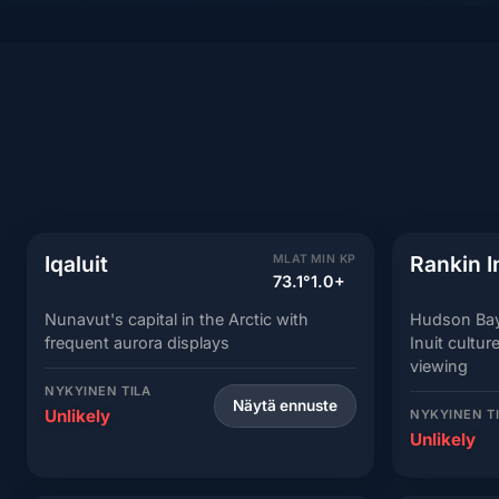
Iqaluit
Rankin I
MLAT
MIN KP
73.1°
1.0+
Nunavut's capital in the Arctic with
Hudson Bay 
frequent aurora displays
Inuit cultu
viewing
NYKYINEN TILA
Näytä ennuste
Unlikely
NYKYINEN T
Unlikely