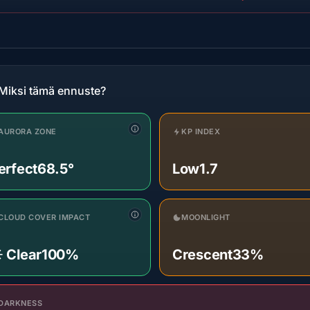
Miksi tämä ennuste?
AURORA ZONE
KP INDEX
erfect
68.5°
Low
1.7
CLOUD COVER IMPACT
MOONLIGHT
️ Clear
100%
Crescent
33%
DARKNESS