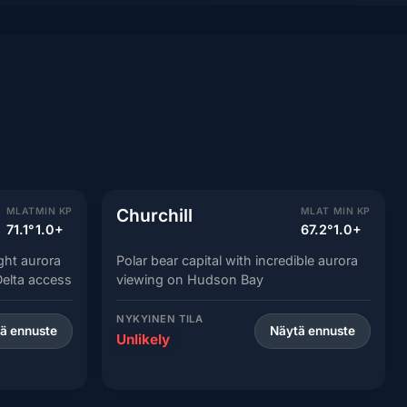
Churchill
MLAT
MIN KP
MLAT
MIN KP
71.1°
1.0+
67.2°
1.0+
ight aurora
Polar bear capital with incredible aurora
elta access
viewing on Hudson Bay
NYKYINEN TILA
ä ennuste
Näytä ennuste
Unlikely