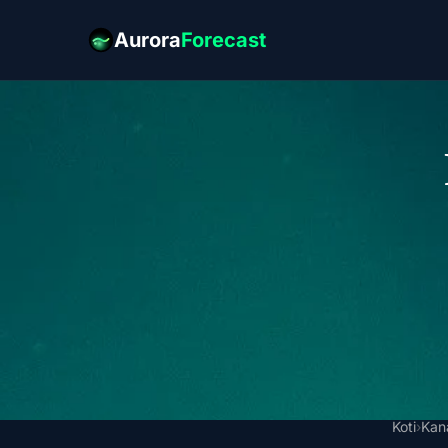
Aurora
Forecast
Koti
›
Kan