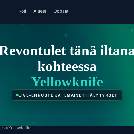
Koti
Alueet
Oppaat
Revontulet tänä iltan
kohteessa
Yellowknife
LIVE-ENNUSTE JA ILMAISET HÄLYTYKSET
ada
›
Yellowknife