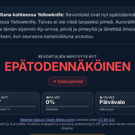
iltana kohteessa Yellowknife:
Revontulet ovat nyt epätodennä
essa Yellowknife. Taivas ei ole vielä tarpeeksi pimeä. AuroraM
 tämän sijainnin Kp-arvoa, pilviä ja pimeyttä ja lähettää ilmai
yksen, kun seuraava katseluikkuna avautuu.
REVONTULIEN NÄKYVYYS NYT
EPÄTODENNÄKÖINEN
Odota pimeää
P NYT
PILVET
TAIVAS
7
0%
Päivävalo
tsee 1+
Selkeää
näkyvyys
Weather data by Open-Meteo.com
Licensed under
CC BY 4.0
.
ed by AuroraMe: location snapped to a privacy-preserving 0.25° grid and values roun
display.