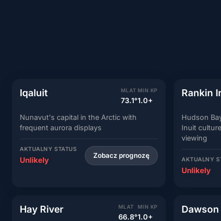
Iqaluit
Rankin I
MLAT
MIN KP
73.1°
1.0+
Nunavut's capital in the Arctic with
Hudson Bay 
frequent aurora displays
Inuit cultu
viewing
AKTUALNY STATUS
Zobacz prognozę
Unlikely
AKTUALNY S
Unlikely
Hay River
Dawson 
MLAT
MIN KP
66.8°
1.0+