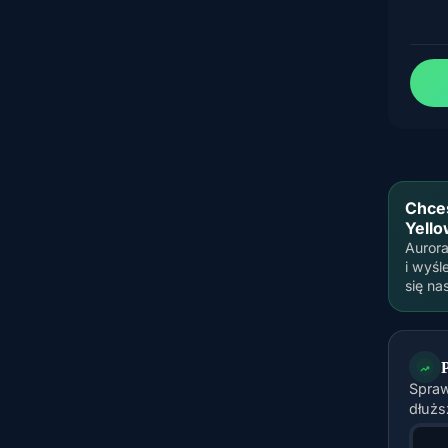
Chces
Yello
Aurora
i wyśl
się na
Spraw
dłużs