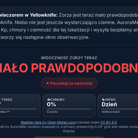
wieczorem w Yellowknife:
Zorza jest teraz mało prawdopodo
wknife. Niebo nie jest jeszcze wystarczająco ciemne. AuroraM
 Kp, chmury i ciemność dla tej lokalizacji i wysyła bezpłatny al
tworzy się następne okno obserwacyjne.
WIDOCZNOŚĆ ZORZY TERAZ
AŁO PRAWDOPODOB
Poczekaj na ciemność
P TERAZ
CHMURY
NIEBO
7
0%
Dzień
zeba 1+
Czysto
widoczność
Weather data by Open-Meteo.com
Licensed under
CC BY 4.0
.
ed by AuroraMe: location snapped to a privacy-preserving 0.25° grid and values roun
display.