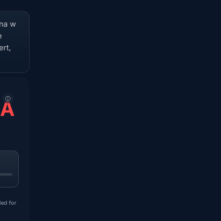
bna w
e
ert,
NA
ded for