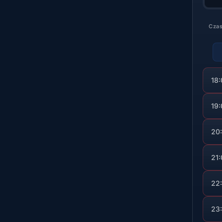
Cza
18
19
20
21
22
23