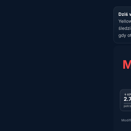
Dziś 
Yello
śledzi
gdy o
M
K
2.
potr
Modifi