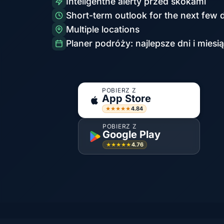
Inteligentne alerty przed skokami
Short-term outlook for the next few 
Multiple locations
Planer podróży: najlepsze dni i miesi
POBIERZ Z
App Store
4.84
★★★★★
POBIERZ Z
Google Play
4.76
★★★★★