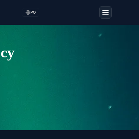
PO
ocy