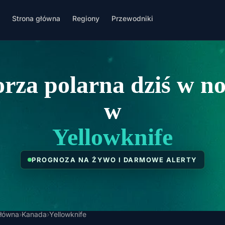
Strona główna
Regiony
Przewodniki
rza polarna dziś w n
w
Yellowknife
PROGNOZA NA ŻYWO I DARMOWE ALERTY
główna
›
Kanada
›
Yellowknife