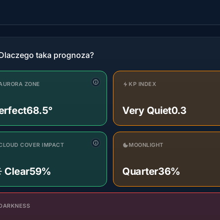
Dlaczego taka prognoza?
AURORA ZONE
KP INDEX
erfect
68.5°
Very Quiet
0.3
CLOUD COVER IMPACT
MOONLIGHT
️ Clear
59%
Quarter
36%
DARKNESS