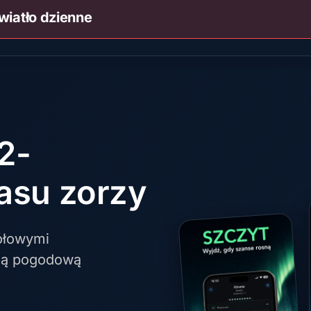
wiatło dzienne
2-
asu zorzy
ółowymi
cją pogodową