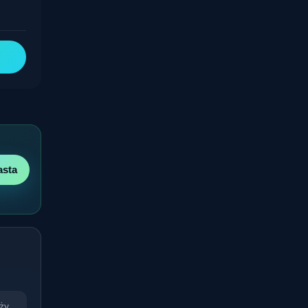
asta
ży