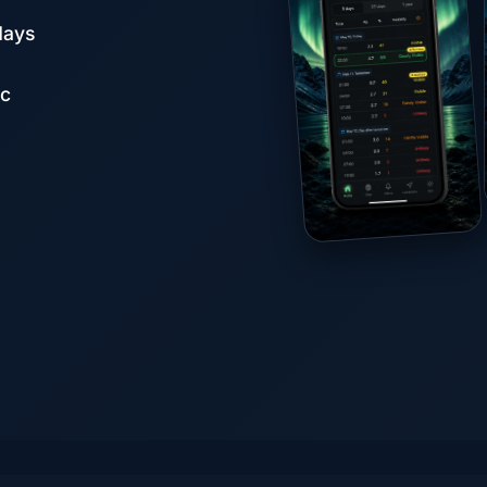
days
ąc