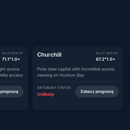
Churchill
MLAT
MIN KP
MLAT
MIN KP
71.1°
1.0+
67.2°
1.0+
ight aurora
Polar bear capital with incredible aurora
elta access
viewing on Hudson Bay
AKTUALNY STATUS
 prognozę
Zobacz prognozę
Unlikely