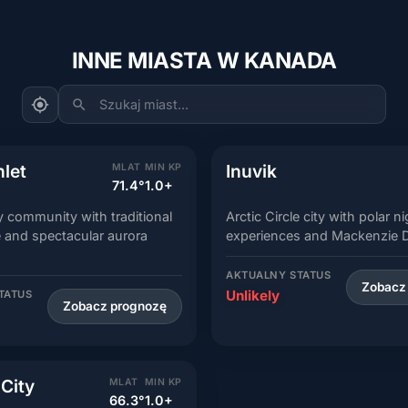
INNE MIASTA W KANADA
Szukaj miast...
nlet
Inuvik
MLAT
MIN KP
71.4°
1.0+
community with traditional
Arctic Circle city with polar n
re and spectacular aurora
experiences and Mackenzie D
AKTUALNY STATUS
Zobacz
Unlikely
TATUS
Zobacz prognozę
City
MLAT
MIN KP
66.3°
1.0+