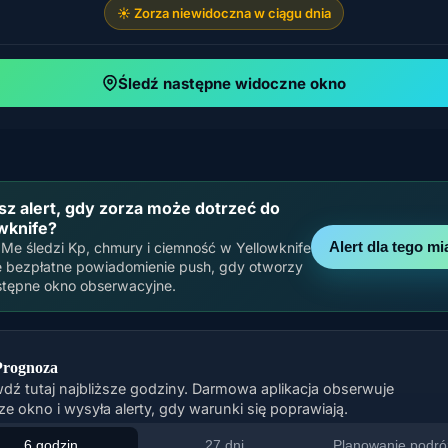
☀️ Zorza niewidoczna w ciągu dnia
Śledź następne widoczne okno
z alert, gdy zorza może dotrzeć do
wknife?
Alert dla tego mi
Me śledzi Kp, chmury i ciemność w Yellowknife
e bezpłatne powiadomienie push, gdy otworzy
stępne okno obserwacyjne.
Prognoza
dź tutaj najbliższe godziny. Darmowa aplikacja obserwuje
ze okno i wysyła alerty, gdy warunki się poprawiają.
6 godzin
27 dni
Planowanie podró