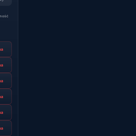
ność
na
na
na
na
na
na