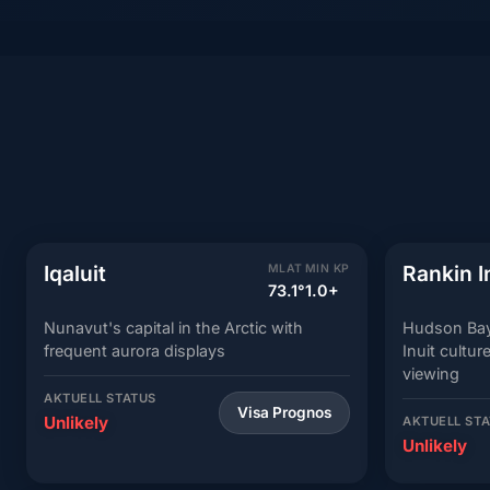
Iqaluit
Rankin I
MLAT
MIN KP
73.1°
1.0+
Nunavut's capital in the Arctic with
Hudson Bay 
frequent aurora displays
Inuit cultu
viewing
AKTUELL STATUS
Visa Prognos
Unlikely
AKTUELL ST
Unlikely