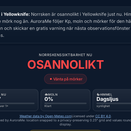
l i Yellowknife:
Norrsken är osannolikt i Yellowknife just nu. Hi
te mörk nog än. AuroraMe följer Kp, moln och mörker för den hä
en och skickar en gratis varning när nästa observationsfönster
s.
NORRSKENSSIKTBARHET NU
OSANNOLIKT
Vänta på mörker
P NU
MOLN
HIMMEL
7
0%
Dagsljus
ver 1+
Klart
synlighet
Weather data by Open-Meteo.com
Licensed under
CC BY 4.0
.
ed by AuroraMe: location snapped to a privacy-preserving 0.25° grid and values roun
display.