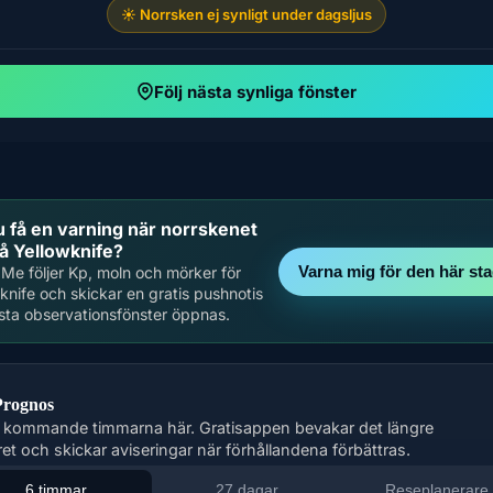
☀️ Norrsken ej synligt under dagsljus
Följ nästa synliga fönster
du få en varning när norrskenet
å Yellowknife?
Varna mig för den här st
Me följer Kp, moln och mörker för
knife och skickar en gratis pushnotis
sta observationsfönster öppnas.
Prognos
 kommande timmarna här. Gratisappen bevakar det längre
ret och skickar aviseringar när förhållandena förbättras.
6 timmar
27 dagar
Reseplanerare