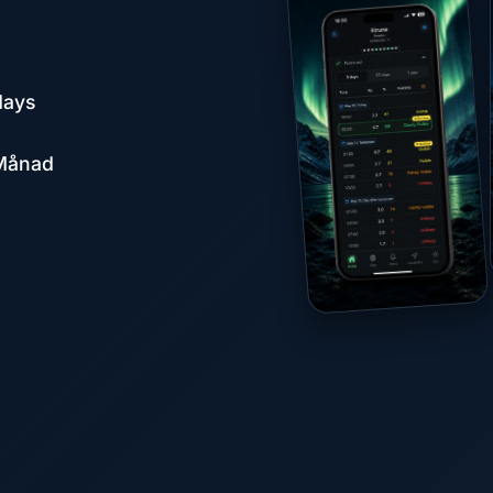
days
 Månad