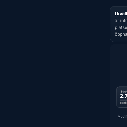
I kväl
är in
plats
öppna
K
2.
behö
Modifi