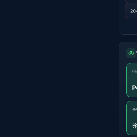
20
P
☀