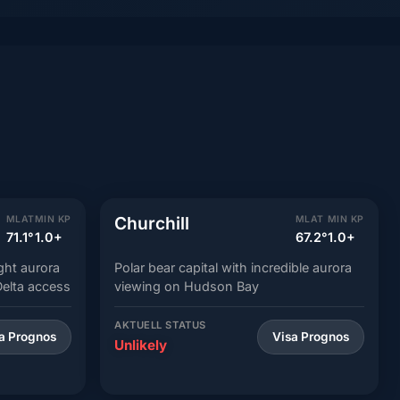
Churchill
MLAT
MIN KP
MLAT
MIN KP
71.1°
1.0+
67.2°
1.0+
ight aurora
Polar bear capital with incredible aurora
elta access
viewing on Hudson Bay
AKTUELL STATUS
a Prognos
Visa Prognos
Unlikely