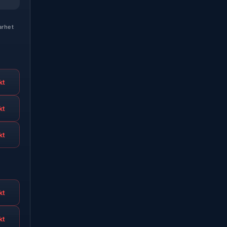
arhet
kt
kt
kt
kt
kt