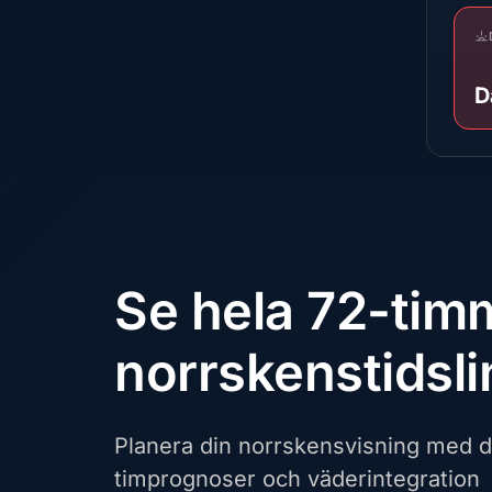
D
Se hela 72-tim
norrskenstidsli
Planera din norrskensvisning med d
timprognoser och väderintegration