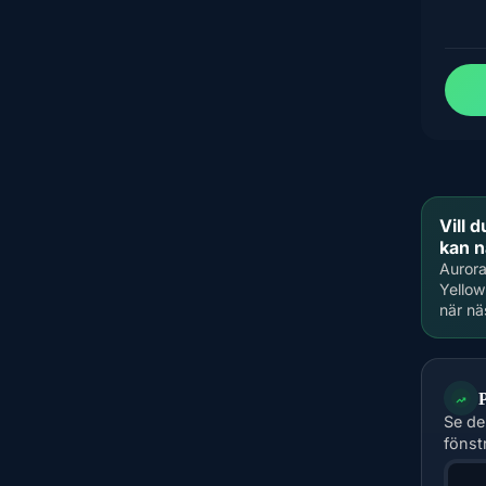
Vill 
kan n
Aurora
Yellow
när nä
Se de
fönst