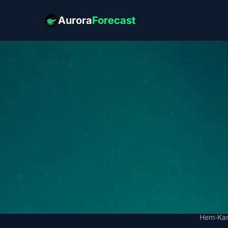
Aurora
Forecast
Hem
›
Ka