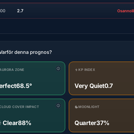
:00
2.7
Osannoli
Varför denna prognos?
AURORA ZONE
KP INDEX
erfect
68.5°
Very Quiet
0.7
CLOUD COVER IMPACT
MOONLIGHT
️ Clear
88%
Quarter
37%