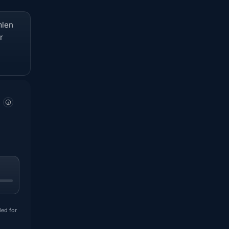
mlen
r
ded for