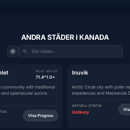
ANDRA STÄDER I KANADA
Sök städer...
nlet
Inuvik
MLAT
MIN KP
71.4°
1.0+
community with traditional
Arctic Circle city with polar n
re and spectacular aurora
experiences and Mackenzie D
AKTUELL STATUS
Vis
Unlikely
ATUS
Visa Prognos