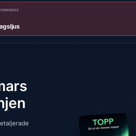
DARKNESS
agsljus
mars
njen
etaljerade