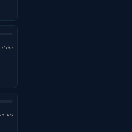
 d'été
anches