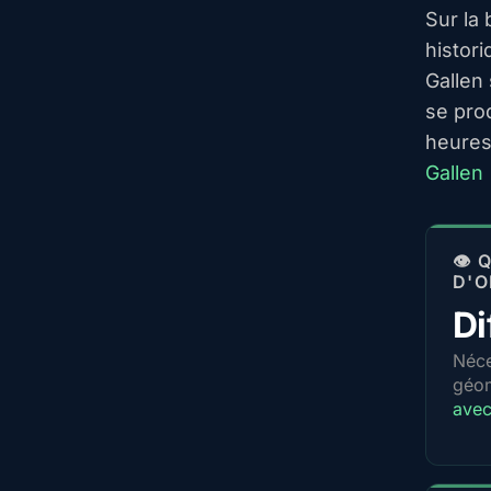
Sur la
histori
Gallen
se pro
heures
Gallen
👁️
D'O
Di
Néce
géo
avec