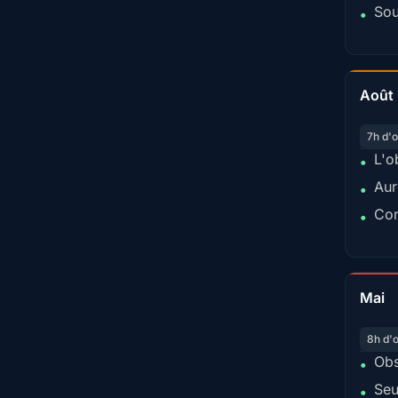
Sou
•
Août
7h d'o
L'o
•
Aur
•
Con
•
Mai
8h d'
Obs
•
Seu
•