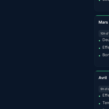
•
Mars
10h d'
Deu
•
Eff
•
Bon
•
Avril
9h d'
Eff
•
Tem
•