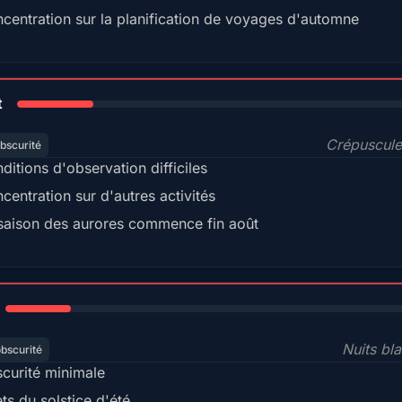
centration sur la planification de voyages d'automne
18%
t
Crépuscule
bscurité
ditions d'observation difficiles
centration sur d'autres activités
saison des aurores commence fin août
15%
Nuits bl
obscurité
curité minimale
ets du solstice d'été