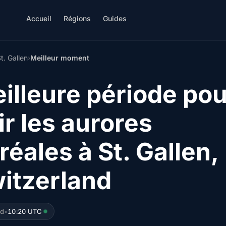
Accueil
Régions
Guides
t. Gallen
›
Meilleur moment
illeure période pou
ir les aurores
réales à St. Gallen,
itzerland
ed
•
10:20 UTC