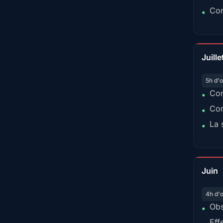
Con
•
Juille
5h d'o
Con
•
Con
•
La 
•
Juin
4h d'
Obs
•
Eff