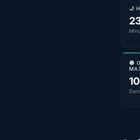
🌙 
2
Minu
🌑 
MA
1
Dan