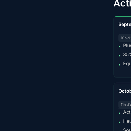
Act
Sept
10h d'
Plu
•
35%
•
Équ
•
Octo
11h d'
Act
•
Heu
•
Sou