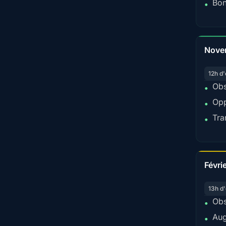
Bon
•
Nove
12h d'
Obs
•
Opp
•
Tra
•
Févri
13h d'
Obs
•
Aug
•