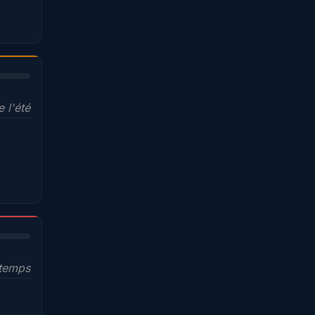
e l'été
ntemps