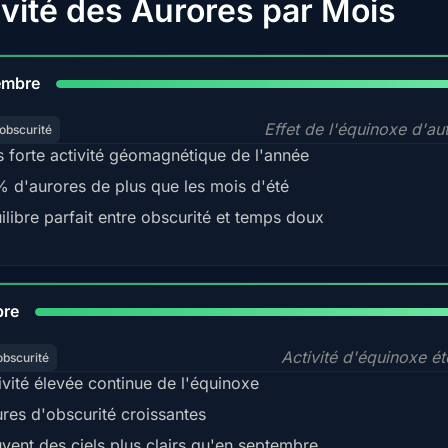
ivité des Aurores par Mois
9
embre
Effet de l'équinoxe d'a
obscurité
s forte activité géomagnétique de l'année
 d'aurores de plus que les mois d'été
ilibre parfait entre obscurité et temps doux
92
bre
Activité d'équinoxe é
obscurité
ivité élevée continue de l'équinoxe
res d'obscurité croissantes
vent des ciels plus clairs qu'en septembre