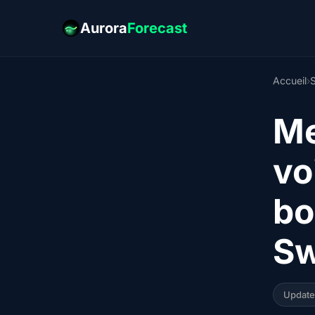
Aurora
Forecast
Accueil
›
S
Me
vo
bo
Sw
Updat