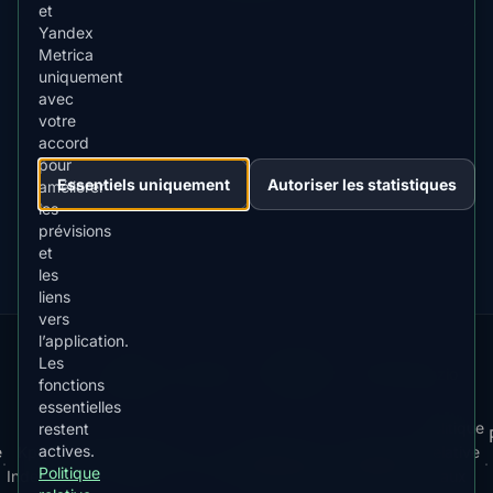
et
Yandex
Metrica
uniquement
avec
TÉLÉCHARGER SUR
App Store
votre
4.84
★★★★★
accord
pour
DISPONIBLE SUR
Essentiels uniquement
Autoriser les statistiques
Google Play
améliorer
4.76
★★★★★
les
prévisions
et
les
liens
vers
l’application.
Our
Snow
Lightning
Les
·
MistyWay
·
·
TanPilot
·
Benzio
fonctions
Apps:
Forecast
Tracker
essentielles
Politique
restent
actives.
e
Kp
Best
Télécharger
Politique de
Conditions
relative
·
·
·
·
News
·
·
·
·
Politique
Index
Time
l'app
Confidentialité
d'Utilisation
aux