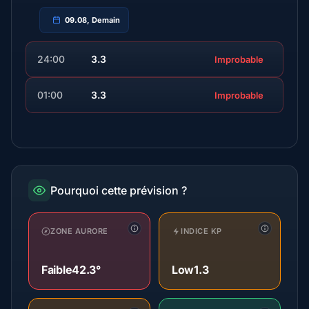
09.08, Demain
24:00
3.3
Improbable
01:00
3.3
Improbable
Pourquoi cette prévision ?
ZONE AURORE
INDICE KP
Faible
42.3°
Low
1.3