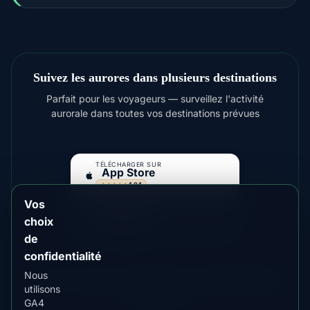
Suivez les aurores dans plusieurs destinations
Parfait pour les voyageurs — surveillez l'activité
aurorale dans toutes vos destinations prévues
TÉLÉCHARGER SUR
App Store
4.84
★★★★★
Vos
DISPONIBLE SUR
Google Play
choix
4.76
★★★★★
de
confidentialité
Nous
Pour des aurores plus lumineuses, envisagez
Fairbanks
utilisons
,
Yellowknife
GA4