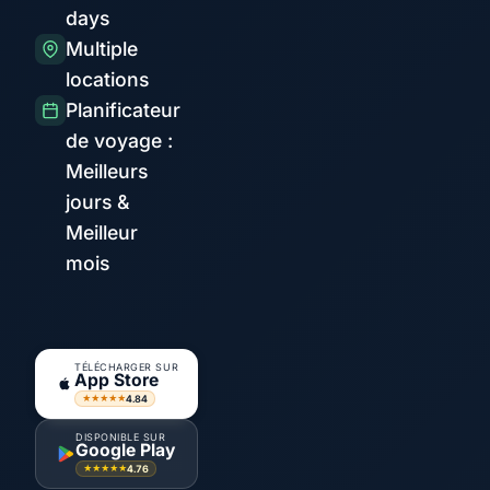
days
Multiple
locations
Planificateur
de voyage :
Meilleurs
jours &
Meilleur
mois
TÉLÉCHARGER SUR
App Store
4.84
★★★★★
DISPONIBLE SUR
Google Play
4.76
★★★★★