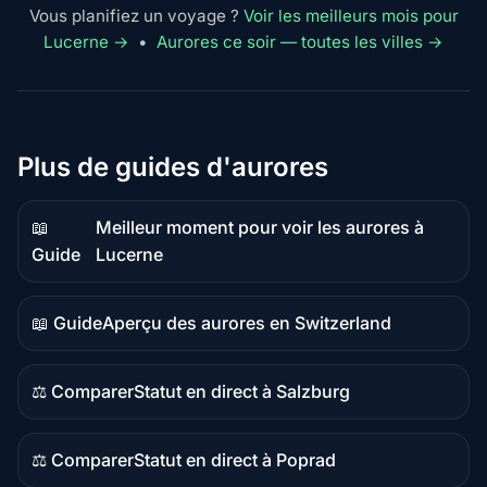
Vous planifiez un voyage ?
Voir les meilleurs mois pour
Lucerne →
•
Aurores ce soir — toutes les villes →
Plus de guides d'aurores
📖
Meilleur moment pour voir les aurores à
Contenu
Guide
Lucerne
guide
📖 Guide
Aperçu des aurores en Switzerland
Contenu
guide
⚖️ Comparer
Statut en direct à Salzburg
Contenu
comparatif
⚖️ Comparer
Statut en direct à Poprad
Contenu