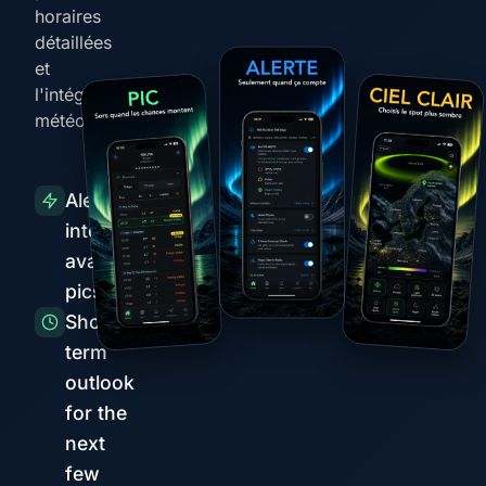
horaires
détaillées
et
l'intégration
météo
Alertes
intelligentes
avant les
pics
Short-
term
outlook
for the
next
few