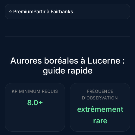
comparatif
⭐ Premium
Partir à Fairbanks
Destination
premium
Aurores boréales à Lucerne :
guide rapide
KP MINIMUM REQUIS
FRÉQUENCE
D'OBSERVATION
8.0+
extrêmement
rare