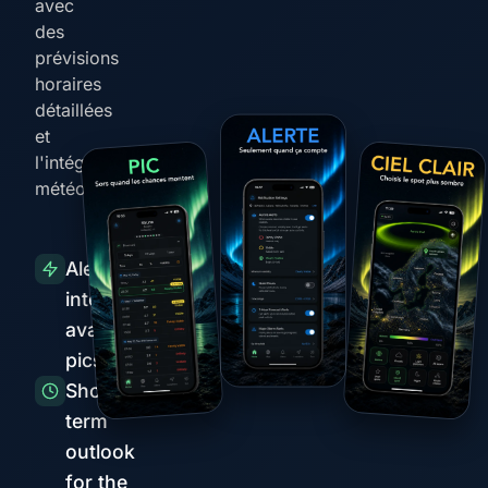
avec
des
prévisions
horaires
détaillées
et
l'intégration
météo
Alertes
intelligentes
avant les
pics
Short-
term
outlook
for the