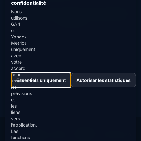
confidentialité
Nous
Pour des aurores plus lumineuses, envisagez
Fairbanks
utilisons
,
Yellowknife
GA4
et
Yandex
Metrica
uniquement
avec
TÉLÉCHARGER SUR
App Store
votre
4.84
★★★★★
accord
pour
DISPONIBLE SUR
Essentiels uniquement
Autoriser les statistiques
Google Play
améliorer
4.76
★★★★★
les
prévisions
et
les
liens
vers
l’application.
Our
Snow
Lightning
Les
·
MistyWay
·
·
TanPilot
·
Benzio
fonctions
Apps:
Forecast
Tracker