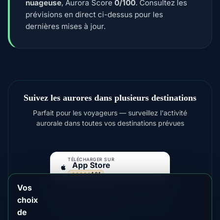
nuageuse
, Aurora Score
0/100
. Consultez les
prévisions en direct ci-dessus pour les
dernières mises à jour.
Suivez les aurores dans plusieurs destinations
Parfait pour les voyageurs — surveillez l'activité
aurorale dans toutes vos destinations prévues
TÉLÉCHARGER SUR
App Store
4.84
★★★★★
Vos
DISPONIBLE SUR
Google Play
choix
4.76
★★★★★
de