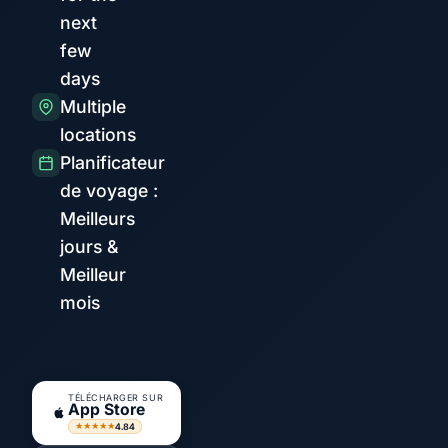
next
few
days
Multiple
locations
Planificateur
de voyage :
Meilleurs
jours &
Meilleur
mois
TÉLÉCHARGER SUR
App Store
4.84
★★★★★