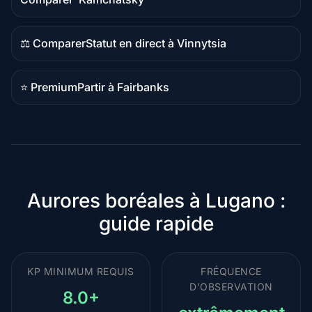
comparatif
⚖️ Comparer
Statut en direct à Vinnytsia
Contenu
comparatif
⭐ Premium
Partir à Fairbanks
Destination
premium
Aurores boréales à Lugano :
guide rapide
KP MINIMUM REQUIS
FRÉQUENCE
D'OBSERVATION
8.0+