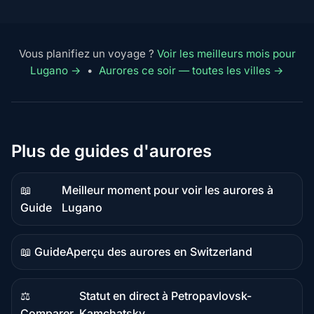
Vous planifiez un voyage ?
Voir les meilleurs mois pour
Lugano →
•
Aurores ce soir — toutes les villes →
Plus de guides d'aurores
📖
Meilleur moment pour voir les aurores à
Contenu
Guide
Lugano
guide
📖 Guide
Aperçu des aurores en Switzerland
Contenu
guide
⚖️
Statut en direct à Petropavlovsk-
Contenu
Comparer
Kamchatsky