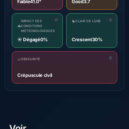
Faible
41.0°
Good
3.7
IMPACT DES
CLAIR DE LUNE
CONDITIONS
MÉTÉOROLOGIQUES
☀️ Dégagé
0%
Crescent
30%
OBSCURITÉ
Crépuscule civil
Voir