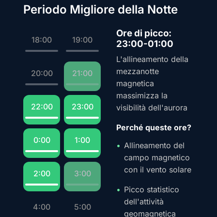
Periodo Migliore della Notte
Ore di picco:
18:00
19:00
23:00-01:00
L'allineamento della
mezzanotte
20:00
21:00
magnetica
massimizza la
22:00
23:00
visibilità dell'aurora
Perché queste ore?
0:00
1:00
Allineamento del
campo magnetico
con il vento solare
2:00
3:00
Picco statistico
dell'attività
4:00
5:00
geomagnetica