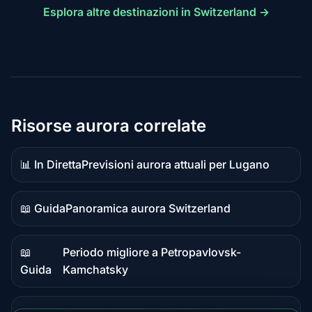
Esplora altre destinazioni in Switzerland →
Risorse aurora correlate
📊 In Diretta
Previsioni aurora attuali per Lugano
Dati
in
diretta
📖 Guida
Panoramica aurora Switzerland
Contenuto
guida
📖
Periodo migliore a Petropavlovsk-
Contenuto
Guida
Kamchatsky
guida