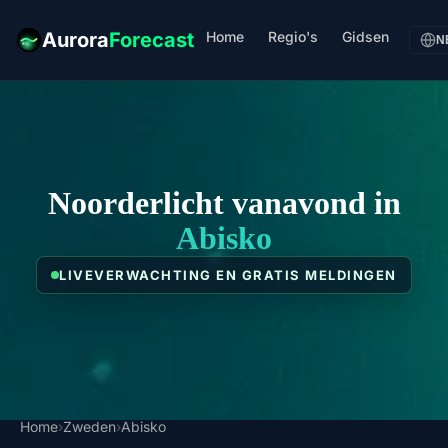
Home
Regio's
Gidsen
Aurora
Forecast
N
Noorderlicht vanavond in
Abisko
LIVEVERWACHTING EN GRATIS MELDINGEN
Home
›
Zweden
›
Abisko