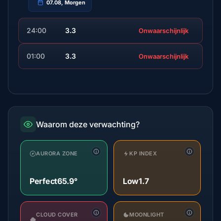
07.08, Morgen
24:00
3.3
Onwaarschijnlijk
01:00
3.3
Onwaarschijnlijk
Waarom deze verwachting?
AURORA ZONE
KP INDEX
Perfect
65.9°
Low
1.7
CLOUD COVER
MOONLIGHT