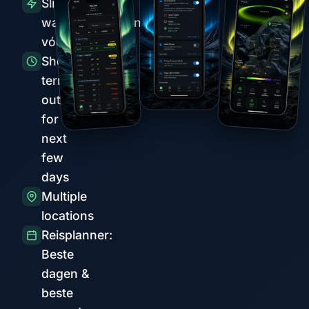
Slimme
waarschuwingen
vóór pieken
Short-
term
outlook
for the
next
few
days
Multiple
locations
Reisplanner:
Beste
dagen &
beste