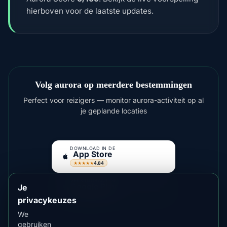
hierboven voor de laatste updates.
Volg aurora op meerdere bestemmingen
Perfect voor reizigers — monitor aurora-activiteit op al
je geplande locaties
DOWNLOAD IN DE
App Store
4.84
★★★★★
VERKRIJGBAAR OP
Google Play
Je
4.76
★★★★★
privacykeuzes
We
gebruiken