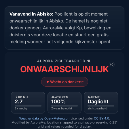
Vanavond in Abisko:
Poollicht is op dit moment
onwaarschijnlijk in Abisko. De hemel is nog niet
donker genoeg. AuroraMe volgt Kp, bewolking en
duisternis voor deze locatie en stuurt een gratis
melding wanneer het volgende kijkvenster opent.
AURORA-ZICHTBAARHEID NU
ONWAARSCHIJNLIJK
Wacht op donkerte
KP NU
WOLKEN
HEMEL
2.7
100%
Daglicht
2+ nodig
Zwaar bewolkt
zichtbaarheid
Weather data by Open-Meteo.com
Licensed under
CC BY 4.0
.
Modified by AuroraMe: location snapped to a privacy-preserving 0.25°
grid and values rounded for display.