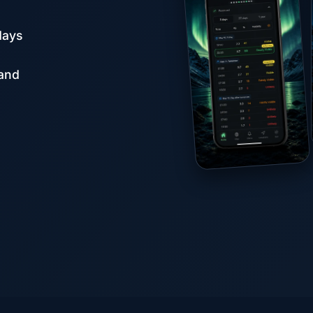
days
aand