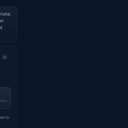
iruna.
en
et
ded for