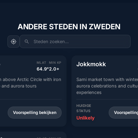
ANDERE STEDEN IN ZWEDEN
Steden zoeken...
e
Jokkmokk
MLAT
MIN KP
64.9°
2.0+
 above Arctic Circle with iron
Sami market town with winter
e and aurora tours
aurora celebrations and cultu
experiences
HUIDIGE
STATUS
Voorspelling bekijken
Voorspellin
Unlikely