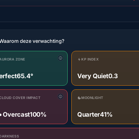
Waarom deze verwachting?
AURORA ZONE
KP INDEX
erfect
65.4°
Very Quiet
0.3
CLOUD COVER IMPACT
MOONLIGHT
️ Overcast
100%
Quarter
41%
DARKNESS