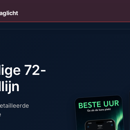
aglicht
dige 72-
lijn
tailleerde
e