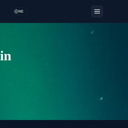
NE
in