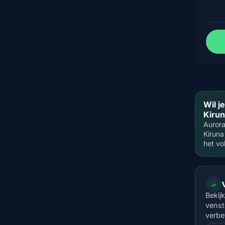
Wil j
Kirun
Aurora
Kiruna
het vo
Bekij
venst
verbe