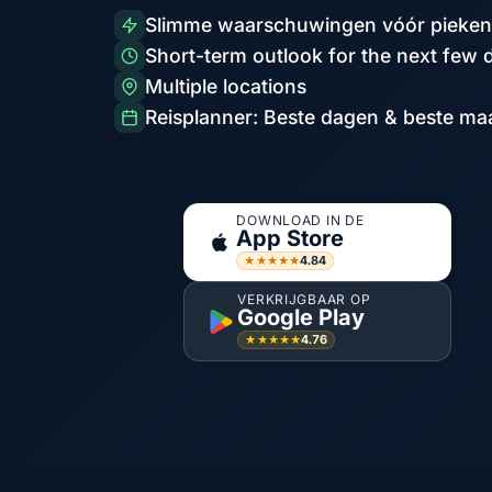
Slimme waarschuwingen vóór pieken
Short-term outlook for the next few 
Multiple locations
Reisplanner: Beste dagen & beste m
DOWNLOAD IN DE
App Store
4.84
★★★★★
VERKRIJGBAAR OP
Google Play
4.76
★★★★★