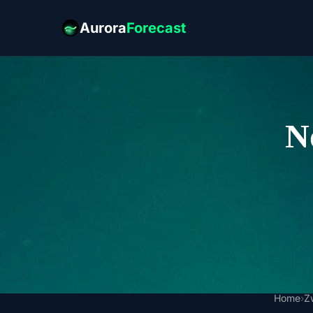
Aurora
Forecast
N
Home
›
Z