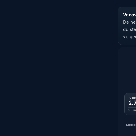
Vanav
De he
duist
volge
K
2.
2+ n
Modifi