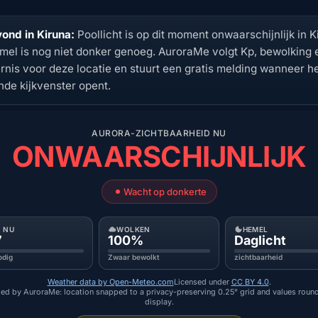
ond in Kiruna:
Poollicht is op dit moment onwaarschijnlijk in K
mel is nog niet donker genoeg. AuroraMe volgt Kp, bewolking 
ernis voor deze locatie en stuurt een gratis melding wanneer h
nde kijkvenster opent.
AURORA-ZICHTBAARHEID NU
ONWAARSCHIJNLIJK
Wacht op donkerte
P NU
WOLKEN
HEMEL
7
100%
Daglicht
odig
Zwaar bewolkt
zichtbaarheid
Weather data by Open-Meteo.com
Licensed under
CC BY 4.0
.
ed by AuroraMe: location snapped to a privacy-preserving 0.25° grid and values roun
display.