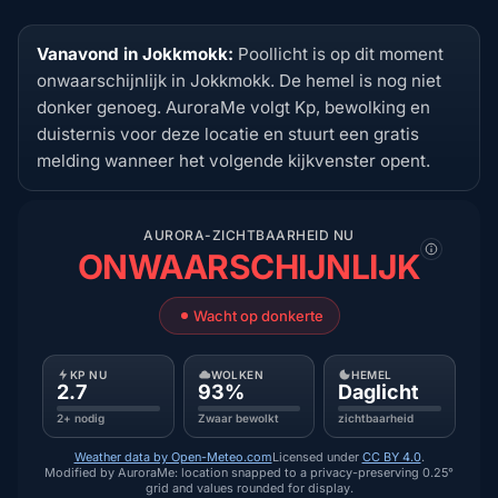
Vanavond in Jokkmokk:
Poollicht is op dit moment
onwaarschijnlijk in Jokkmokk. De hemel is nog niet
donker genoeg. AuroraMe volgt Kp, bewolking en
duisternis voor deze locatie en stuurt een gratis
melding wanneer het volgende kijkvenster opent.
AURORA-ZICHTBAARHEID NU
ONWAARSCHIJNLIJK
Wacht op donkerte
KP NU
WOLKEN
HEMEL
2.7
93%
Daglicht
2+ nodig
Zwaar bewolkt
zichtbaarheid
Weather data by Open-Meteo.com
Licensed under
CC BY 4.0
.
Modified by AuroraMe: location snapped to a privacy-preserving 0.25°
grid and values rounded for display.