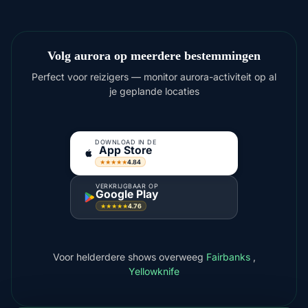
Volg aurora op meerdere bestemmingen
Perfect voor reizigers — monitor aurora-activiteit op al
je geplande locaties
DOWNLOAD IN DE
App Store
4.84
★★★★★
VERKRIJGBAAR OP
Google Play
4.76
★★★★★
Voor helderdere shows overweeg
Fairbanks
,
Yellowknife