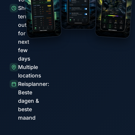
Short-
term
outlook
for the
next
few
days
Multiple
locations
Reisplanner:
Beste
dagen &
beste
maand