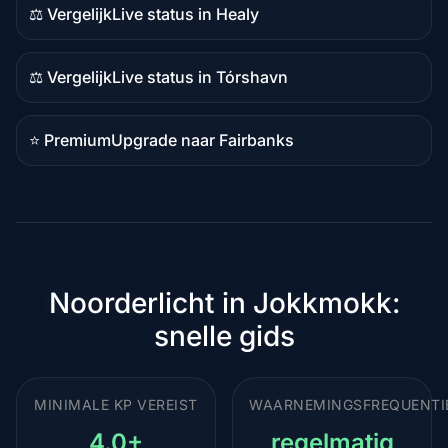
⚖️ Vergelijk
Live status in Healy
Vergelijkingsinhoud
⚖️ Vergelijk
Live status in Tórshavn
Vergelijkingsinhoud
⭐ Premium
Upgrade naar Fairbanks
Premiumbestemming
Noorderlicht in Jokkmokk:
snelle gids
MINIMALE KP VEREIST
WAARNEMINGSFREQUENTI
4.0+
regelmatig