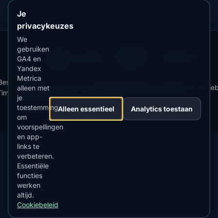
Je
privacykeuzes
We
gebruiken
Our
Snow
Lightning
·
MistyWay
·
·
TanPilot
·
Benzio
GA4 en
Apps:
Forecast
Tracker
Yandex
Metrica
Best
App
·
·
News
·
Privacybeleid
·
Gebruiksvoorwaarden
·
Cookieb
alleen met
Time
downloaden
je
toestemming
Alleen essentieel
Analytics toestaan
© 2026 AuroraMe. Alle rechten voorbehouden.
om
voorspellingen
en app-
links te
verbeteren.
Essentiële
DOWNLOAD IN DE
App Store
functies
4.84
★★★★★
werken
altijd.
VERKRIJGBAAR OP
Google Play
Cookiebeleid
4.76
★★★★★