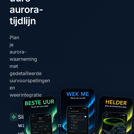
aurora-
tijdlijn
Plan
je
aurora-
waarneming
met
gedetailleerde
uurvoorspellingen
en
weerintegratie
Slimme
waarschuwingen
vóór pieken