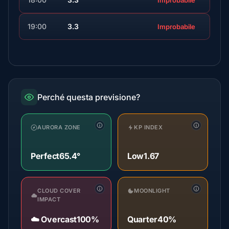
Improbabile
19:00
3.3
Improbabile
Perché questa previsione?
AURORA ZONE
KP INDEX
Perfect
65.4°
Low
1.67
CLOUD COVER
MOONLIGHT
IMPACT
☁️ Overcast
100%
Quarter
40%