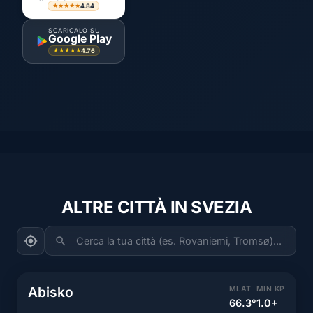
4.84
★★★★★
SCARICALO SU
Google Play
4.76
★★★★★
ALTRE CITTÀ IN SVEZIA
Cerca la tua città (es. Rovaniemi, Tromsø)...
Abisko
MLAT
MIN KP
66.3°
1.0+