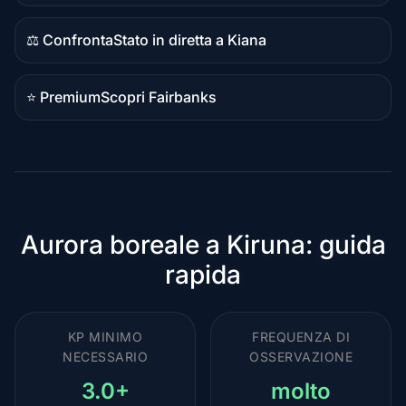
confronto
⚖️ Confronta
Stato in diretta a Kiana
Contenuto
confronto
⭐ Premium
Scopri Fairbanks
Destinazione
premium
Aurora boreale a Kiruna: guida
rapida
KP MINIMO
FREQUENZA DI
NECESSARIO
OSSERVAZIONE
3.0+
molto