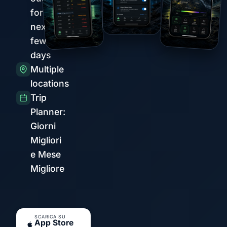
for the
next
few
days
Multiple
locations
Trip
Planner:
Giorni
Migliori
e Mese
Migliore
SCARICA SU
App Store