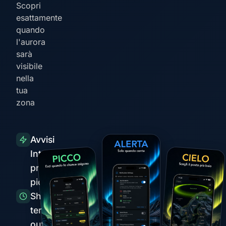
Scopri
esattamente
quando
l'aurora
sarà
visibile
nella
tua
zona
Avvisi
Intelligenti
prima dei
picchi
Short-
term
outlook