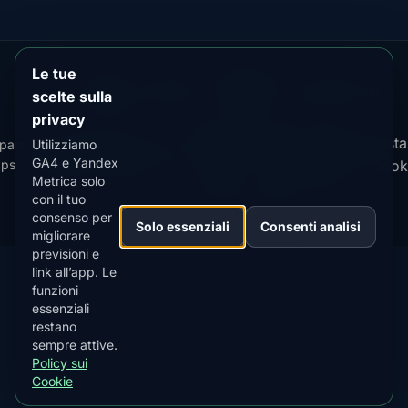
Le tue
Our
Snow
Lightning
·
MistyWay
·
·
TanPilot
·
Benzio
scelte sulla
Apps:
Forecast
Tracker
privacy
Informativa
Termini
Policy
Imposta
pare
Kp
Best
Scarica
Utilizziamo
·
·
·
·
News
·
sulla
·
di
·
sui
·
GA4 e Yandex
ps
Index
Time
l'app
cook
Privacy
Servizio
Cookie
Metrica solo
con il tuo
© 2026 AuroraMe. Tutti i diritti riservati.
consenso per
Solo essenziali
Consenti analisi
migliorare
previsioni e
link all’app. Le
funzioni
essenziali
SCARICA SU
App Store
restano
4.84
★★★★★
sempre attive.
Policy sui
SCARICALO SU
Google Play
Cookie
4.76
★★★★★