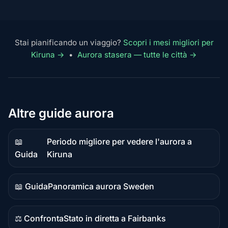
Stai pianificando un viaggio?
Scopri i mesi migliori per
Kiruna →
•
Aurora stasera — tutte le città →
Altre guide aurora
📖
Periodo migliore per vedere l'aurora a
Contenuto
Guida
Kiruna
guida
📖 Guida
Panoramica aurora Sweden
Contenuto
guida
⚖️ Confronta
Stato in diretta a Fairbanks
Contenuto