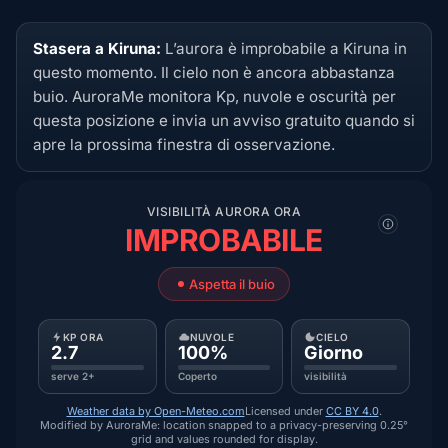
Stasera a Kiruna:
L’aurora è improbabile a Kiruna in
questo momento. Il cielo non è ancora abbastanza
buio. AuroraMe monitora Kp, nuvole e oscurità per
questa posizione e invia un avviso gratuito quando si
apre la prossima finestra di osservazione.
VISIBILITÀ AURORA ORA
IMPROBABILE
Aspetta il buio
KP ORA
NUVOLE
CIELO
2.7
100%
Giorno
serve 2+
Coperto
visibilità
Weather data by Open-Meteo.com
Licensed under
CC BY 4.0
.
Modified by AuroraMe: location snapped to a privacy-preserving 0.25°
grid and values rounded for display.