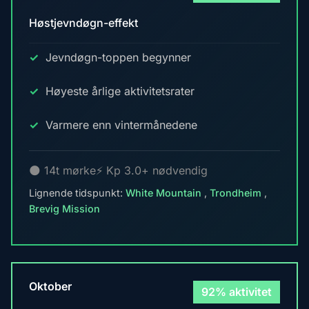
Høstjevndøgn-effekt
Jevndøgn-toppen begynner
Høyeste årlige aktivitetsrater
Varmere enn vintermånedene
🌑 14t mørke
⚡ Kp 3.0+ nødvendig
Lignende tidspunkt:
White Mountain
,
Trondheim
,
Brevig Mission
Oktober
92% aktivitet