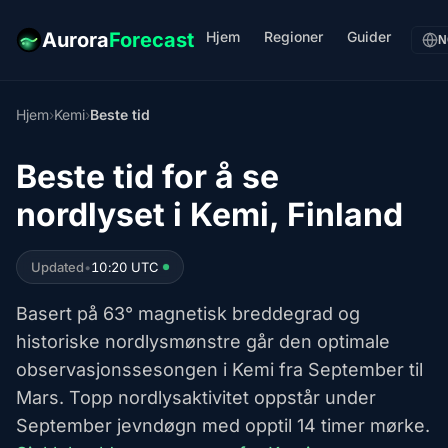
Hjem
Regioner
Guider
Aurora
Forecast
N
Hjem
›
Kemi
›
Beste tid
Beste tid for å se
nordlyset i Kemi, Finland
Updated
•
10:20 UTC
Basert på 63° magnetisk breddegrad og
historiske nordlysmønstre går den optimale
observasjonssesongen i Kemi fra September til
Mars. Topp nordlysaktivitet oppstår under
September jevndøgn med opptil 14 timer mørke.