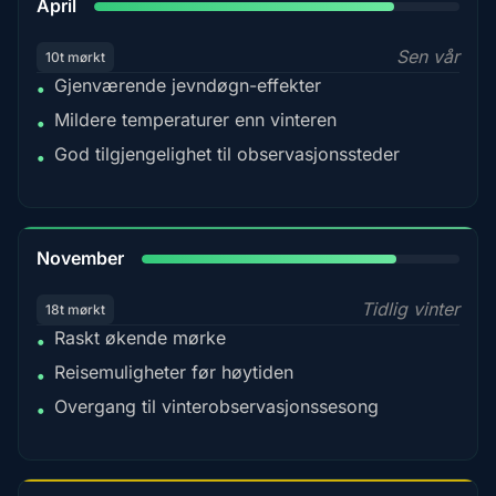
April
Sen vår
10t mørkt
Gjenværende jevndøgn-effekter
•
Mildere temperaturer enn vinteren
•
God tilgjengelighet til observasjonssteder
•
80%
November
Tidlig vinter
18t mørkt
Raskt økende mørke
•
Reisemuligheter før høytiden
•
Overgang til vinterobservasjonssesong
•
78%