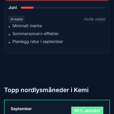
15%
Juni
Hvite netter
4t mørkt
Minimalt mørke
•
Sommersolverv-effekter
•
Planlegg retur i september
•
Topp nordlysmåneder i Kemi
September
95% aktivitet