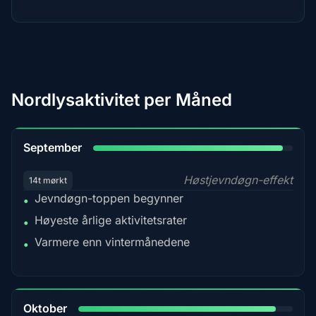
Nordlysaktivitet per Måned
95%
September
Høstjevndøgn-effekt
14t mørkt
Jevndøgn-toppen begynner
•
Høyeste årlige aktivitetsrater
•
Varmere enn vintermånedene
•
92%
Oktober