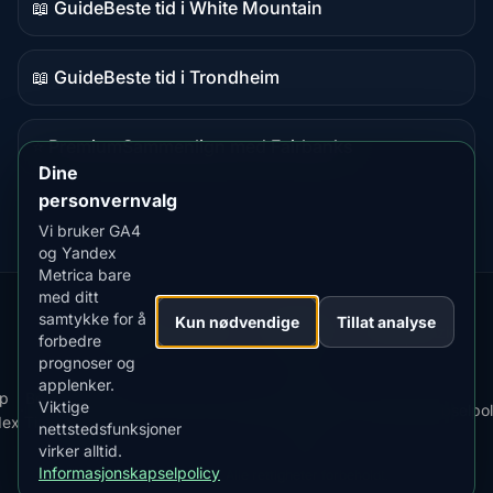
📖 Guide
Beste tid i White Mountain
Guideinnhold
📖 Guide
Beste tid i Trondheim
Guideinnhold
⭐ Premium
Sammenlign med Fairbanks
Premium-
Dine
destinasjon
personvernvalg
Vi bruker GA4
og Yandex
Metrica bare
med ditt
samtykke for å
Our
Snow
Lightning
Kun nødvendige
Tillat analyse
·
MistyWay
·
·
TanPilot
·
Benzio
forbedre
Apps:
Forecast
Tracker
prognoser og
applenker.
Last
Vilkår
p
Best
Viktige
·
·
ned
·
News
·
Personvernregler
·
for
·
Informasjonskapselpol
dex
Time
nettstedsfunksjoner
appen
bruk
virker alltid.
Informasjonskapselpolicy
© 2026 AuroraMe. Alle rettigheter forbeholdt.