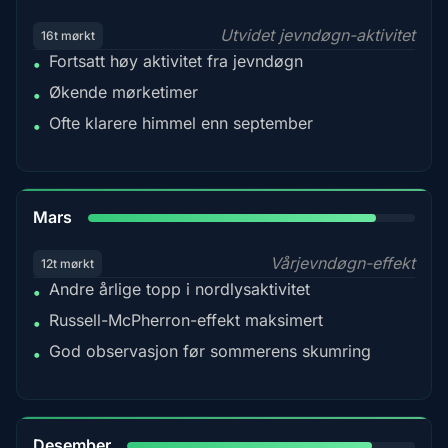
Utvidet jevndøgn-aktivitet
16t mørkt
Fortsatt høy aktivitet fra jevndøgn
•
Økende mørketimer
•
Ofte klarere himmel enn september
•
88%
Mars
Vårjevndøgn-effekt
12t mørkt
Andre årlige topp i nordlysaktivitet
•
Russell-McPherron-effekt maksimert
•
God observasjon før sommerens skumring
•
85%
Desember