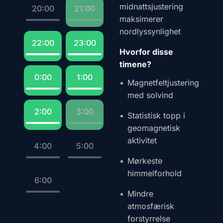
midnattsjustering
20:00
21:00
maksimerer
nordlyssynlighet
22:00
23:00
Hvorfor disse
timene?
0:00
1:00
Magnetfeltjustering
med solvind
2:00
3:00
Statistisk topp i
geomagnetisk
aktivitet
4:00
5:00
Mørkeste
himmelforhold
6:00
Mindre
atmosfærisk
forstyrrelse