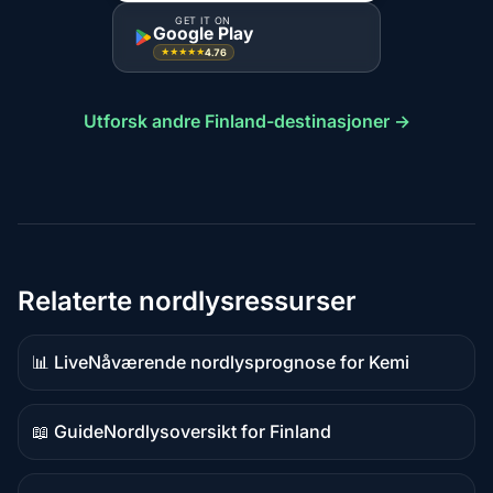
GET IT ON
Google Play
4.76
★★★★★
Utforsk andre Finland-destinasjoner →
Relaterte nordlysressurser
📊 Live
Nåværende nordlysprognose for Kemi
Live-
data
📖 Guide
Nordlysoversikt for Finland
Guideinnhold