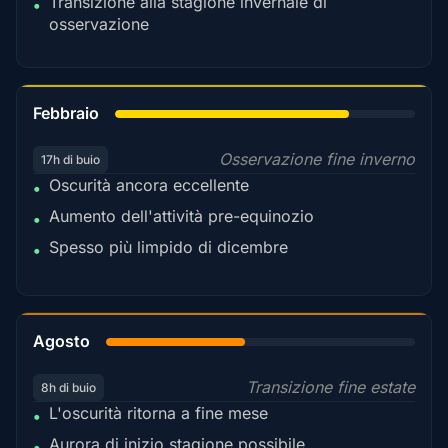
Transizione alla stagione invernale di
•
osservazione
78%
Febbraio
Osservazione fine inverno
17h di buio
Oscurità ancora eccellente
•
Aumento dell'attività pre-equinozio
•
Spesso più limpido di dicembre
•
45%
Agosto
Transizione fine estate
8h di buio
L'oscurità ritorna a fine mese
•
Aurora di inizio stagione possibile
•