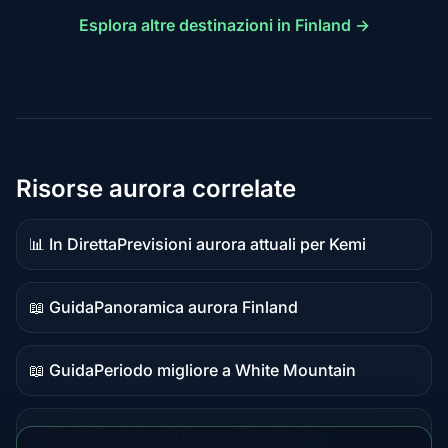
Esplora altre destinazioni in Finland →
Risorse aurora correlate
📊 In Diretta
Previsioni aurora attuali per Kemi
Dati
in
diretta
📖 Guida
Panoramica aurora Finland
Contenuto
guida
📖 Guida
Periodo migliore a White Mountain
Contenuto
guida
📖 Guida
Periodo migliore a Trondheim
Contenuto