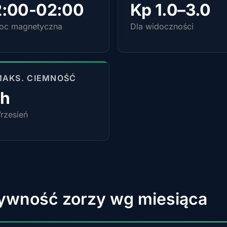
2:00-02:00
Kp 1.0–3.0
noc magnetyczna
Dla widoczności
MAKS. CIEMNOŚĆ
4h
rzesień
ywność zorzy wg miesiąca