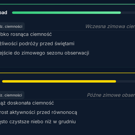
80%
pad
Wczesna zimowa cie
dz. ciemności
bko rosnąca ciemność
liwości podróży przed świętami
ejście do zimowego sezonu obserwacji
78%
Późne zimowe obser
dz. ciemności
ąż doskonała ciemność
ost aktywności przed równonocą
sto czystsze niebo niż w grudniu