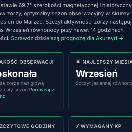
stawie 69.7° szerokości magnetycznej i historyczn
w zorzy, optymalny sezon obserwacyjny w Akureyri
esień do Marzec. Szczyt aktywności zorzy następuj
s Wrzesień równonocy przy nawet 14 godzinach
ści.
Sprawdź dzisiejszą prognozę dla Akureyri →
 JAKOŚĆ OBSERWACJI
🌟 NAJLEPSZY MIESI
oskonała
Wrzesień
ta zorza nad głową
Szczyt jesiennej równon
z cały sezon
Porównaj z
and
SZCZYTOWE GODZINY
⚡ WYMAGANY KP