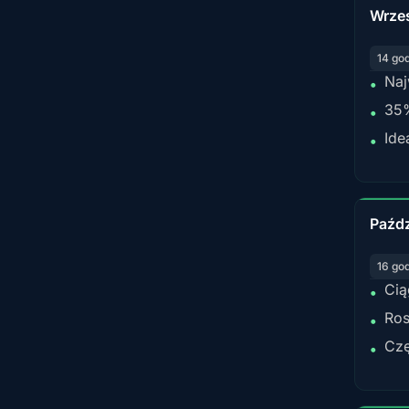
Wrze
14 go
Naj
•
35%
•
Ide
•
Paźdz
16 go
Cią
•
Ros
•
Czę
•