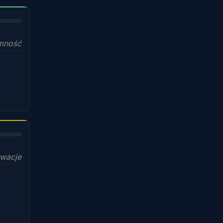
mność
wacje