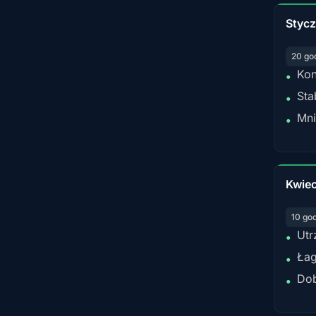
Styc
20 go
Kon
•
Sta
•
Mni
•
Kwiec
10 go
Utr
•
Łag
•
Dob
•