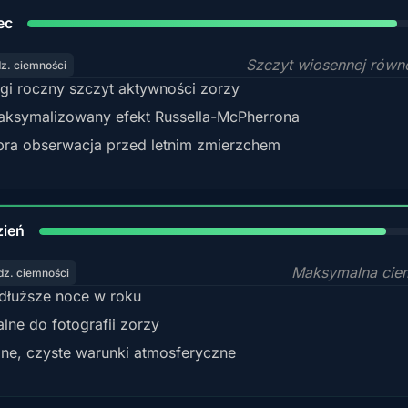
88%
ec
Szczyt wiosennej rów
dz. ciemności
gi roczny szczyt aktywności zorzy
ksymalizowany efekt Russella-McPherrona
ra obserwacja przed letnim zmierzchem
85%
zień
Maksymalna cie
dz. ciemności
dłuższe noce w roku
alne do fotografii zorzy
ne, czyste warunki atmosferyczne