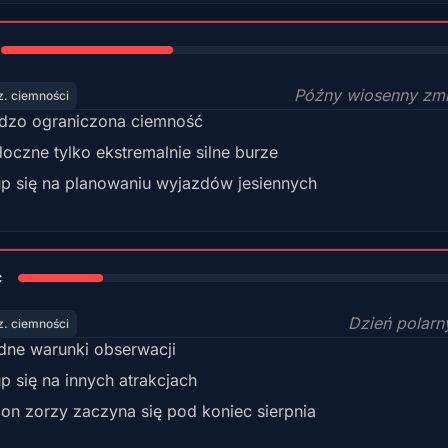
35%
Późny wiosenny zm
z. ciemności
dzo ograniczona ciemność
oczne tylko ekstremalnie silne burze
p się na planowaniu wyjazdów jesiennych
18%
c
Dzień polarn
z. ciemności
dne warunki obserwacji
p się na innych atrakcjach
on zorzy zaczyna się pod koniec sierpnia