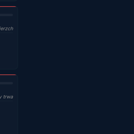
ierzch
y trwa