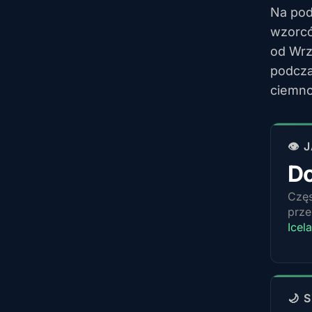
Na pod
wzorcó
od Wrz
podcza
ciemno
👁️
D
Częs
prze
Icel
🌙 