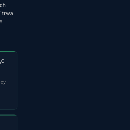
ych
 trwa
e
ĄC
ocy