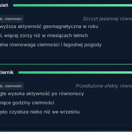
9
sień
Szczyt jesiennej rów
dz. ciemności
wyższa aktywność geomagnetyczna w roku
 więcej zorzy niż w miesiącach letnich
alna równowaga ciemności i łagodnej pogody
92
iernik
Przedłużone efekty rów
dz. ciemności
gła wysoka aktywność po równonocy
nące godziny ciemności
sto czystsze niebo niż we wrześniu