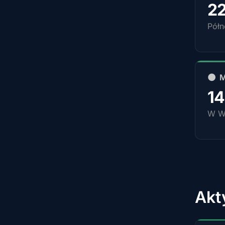
2
Pół
🌑 
1
W W
Akt