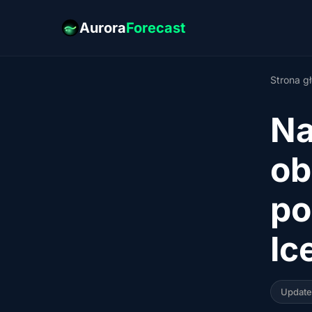
Aurora
Forecast
Strona g
Na
ob
po
Ic
Updat