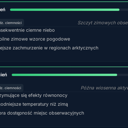
84%
zeń
Szczyt zimowych obse
dz. ciemności
sekwentnie ciemne niebo
bilne zimowe wzorce pogodowe
ejsze zachmurzenie w regionach arktycznych
82%
ień
Późna wiosenna akty
dz. ciemności
zymujące się efekty równonocy
odniejsze temperatury niż zimą
ra dostępność miejsc obserwacyjnych