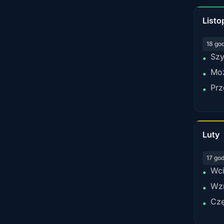
Listo
18 go
Szy
•
Moż
•
Prz
•
Luty
17 go
Wci
•
Wzr
•
Czę
•