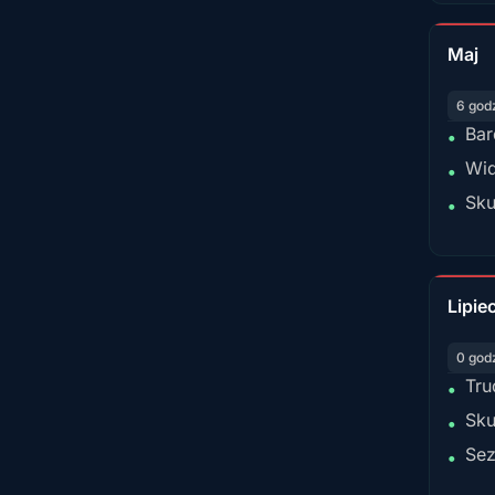
Maj
6 god
Bar
•
Wid
•
Sku
•
Lipie
0 god
Tru
•
Sku
•
Sez
•