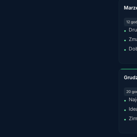
Marz
12 go
Dru
•
Zma
•
Dob
•
Grud
20 go
Naj
•
Ide
•
Zim
•