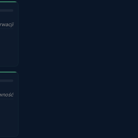
rwacji
wność