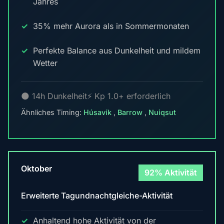
Jahres
35% mehr Aurora als in Sommermonaten
Perfekte Balance aus Dunkelheit und mildem
Wetter
🌑 14h Dunkelheit
⚡ Kp 1.0+ erforderlich
Ähnliches Timing:
Húsavík
,
Barrow
,
Nuiqsut
Oktober
92% Aktivität
Erweiterte Tagundnachtgleiche-Aktivität
Anhaltend hohe Aktivität von der