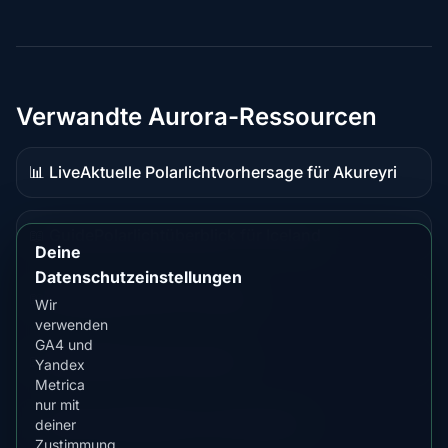
Verwandte Aurora-Ressourcen
📊 Live
Aktuelle Polarlichtvorhersage für Akureyri
Live-
Daten
📖 Guide
Polarlichtüberblick für Iceland
Guide-
Deine
Inhalt
Datenschutzeinstellungen
📖 Guide
Beste Zeit in Húsavík
Wir
Guide-
verwenden
Inhalt
GA4 und
📖 Guide
Beste Zeit in Barrow
Yandex
Guide-
Metrica
Inhalt
nur mit
⭐ Premium
Vergleichen mit Fairbanks
deiner
Premium-
Zustimmung,