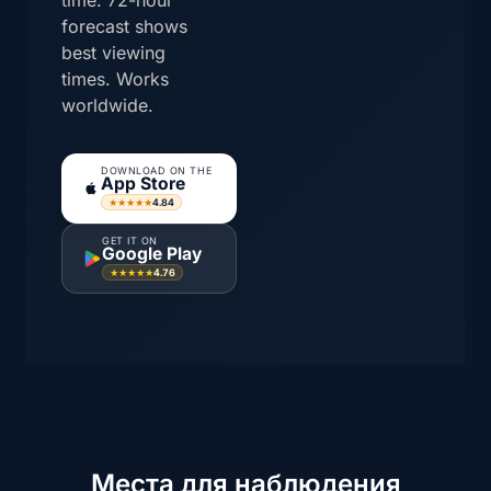
forecast shows
best viewing
times. Works
worldwide.
DOWNLOAD ON THE
App Store
4.84
★★★★★
GET IT ON
Google Play
4.76
★★★★★
Места для наблюдения