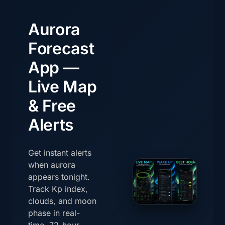
Aurora
Forecast
App —
Live Map
& Free
Alerts
Get instant alerts
when aurora
appears tonight.
Track Kp index,
clouds, and moon
phase in real-
time. 72-hour