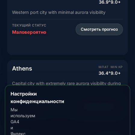
36.9°
9.0+
Western port city with minimal aurora visibility
ТЕКУЩИЙ СТАТУС
Смотреть прогноз
Маловероятно
Athens
МЛАТ
MIN KP
36.4°
9.0+
Capital city with extremely rare aurora visibility during
extreme storms
Настройки
конфиденциальности
ТЕКУЩИЙ СТАТУС
Смотреть прогноз
Маловероятно
Мы
используем
GA4
и
Яндекс