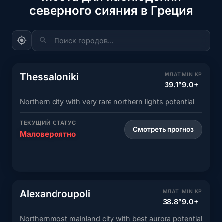
северного сияния в Греция
Поиск городов...
Thessaloniki
МЛАТ
MIN KP
39.1°
9.0+
Northern city with very rare northern lights potential
ТЕКУЩИЙ СТАТУС
Смотреть прогноз
Маловероятно
Alexandroupoli
МЛАТ
MIN KP
38.8°
9.0+
Northernmost mainland city with best aurora potential