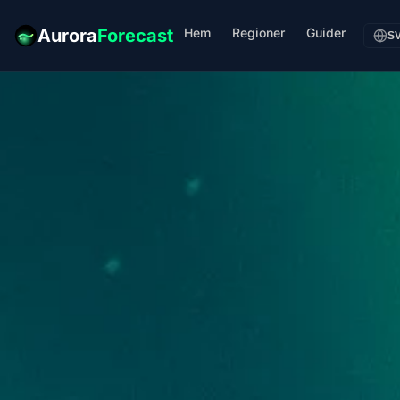
Hem
Regioner
Guider
Aurora
Forecast
S