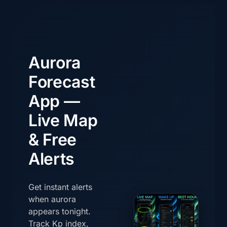
Aurora
Forecast
App —
Live Map
& Free
Alerts
Get instant alerts
when aurora
appears tonight.
Track Kp index,