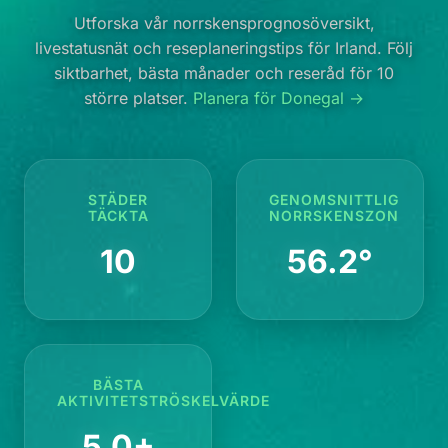
Utforska vår norrskensprognosöversikt,
livestatusnät och reseplaneringstips för Irland. Följ
siktbarhet, bästa månader och reseråd för 10
större platser.
Planera för Donegal →
STÄDER
GENOMSNITTLIG
TÄCKTA
NORRSKENSZON
10
56.2°
BÄSTA
AKTIVITETSTRÖSKELVÄRDE
5.0+