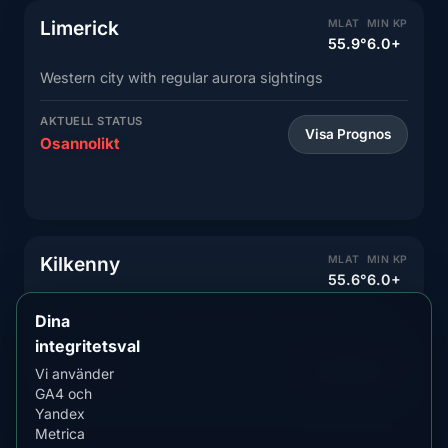
Limerick
MLAT
MIN KP
55.9°
6.0+
Western city with regular aurora sightings
AKTUELL STATUS
Visa Prognos
Osannolikt
Kilkenny
MLAT
MIN KP
55.6°
6.0+
Medieval city with moderate aurora potential
Dina
integritetsval
AKTUELL STATUS
Visa Prognos
Vi använder
Osannolikt
GA4 och
Yandex
Metrica