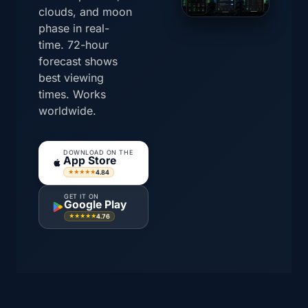
clouds, and moon
phase in real-
time. 72-hour
forecast shows
best viewing
times. Works
worldwide.
DOWNLOAD ON THE
App Store
4.84
★★★★★
GET IT ON
Google Play
4.76
★★★★★