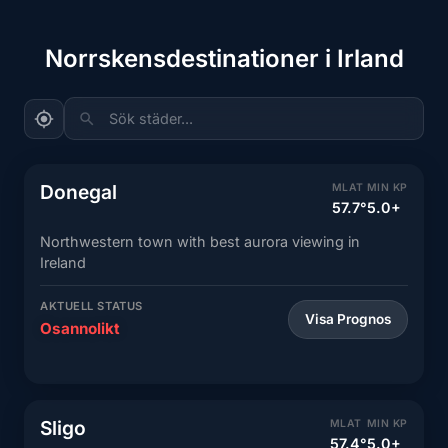
Norrskensdestinationer i Irland
Sök städer...
Donegal
MLAT
MIN KP
57.7°
5.0+
Northwestern town with best aurora viewing in
Ireland
AKTUELL STATUS
Visa Prognos
Osannolikt
Sligo
MLAT
MIN KP
57.4°
5.0+