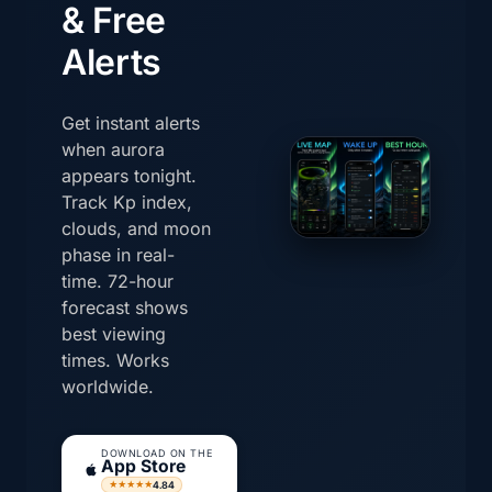
& Free
Alerts
Get instant alerts
when aurora
appears tonight.
Track Kp index,
clouds, and moon
phase in real-
time. 72-hour
forecast shows
best viewing
times. Works
worldwide.
DOWNLOAD ON THE
App Store
4.84
★★★★★