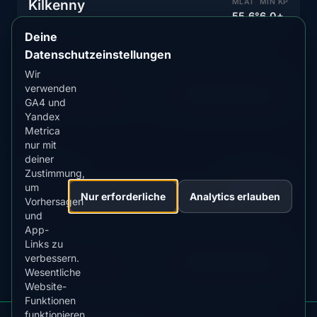
Kilkenny
MLAT
MIN KP
55.6°
6.0+
Deine
Mittelalterliche Stadt mit moderatem Nordlicht-
Datenschutzeinstellungen
Potenzial
Wir
AKTUELLER STATUS
verwenden
Vorhersage anzeigen
Unwahrscheinlich
GA4 und
Yandex
Metrica
nur mit
deiner
Tralee
MLAT
MIN KP
Zustimmung,
55.6°
6.0+
um
Nur erforderliche
Analytics erlauben
Vorhersagen
Südwestliche Küstenstadt mit gutem Nordlicht-
und
Potenzial
App-
Links zu
AKTUELLER STATUS
verbessern.
Vorhersage anzeigen
Unwahrscheinlich
Wesentliche
Website-
Funktionen
funktionieren
Polarlicht-Warnungen für Irland