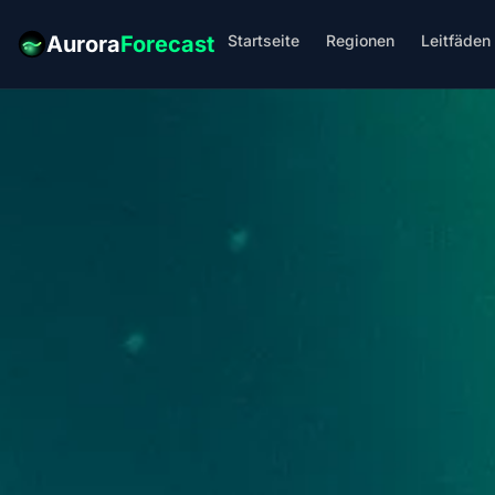
Startseite
Regionen
Leitfäden
Aurora
Forecast