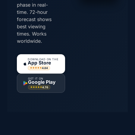
phase in real-
time. 72-hour
forecast shows
best viewing
times. Works
worldwide.
DOWNLOAD ON THE
App Store
4.84
★★★★★
GET IT ON
Google Play
4.76
★★★★★