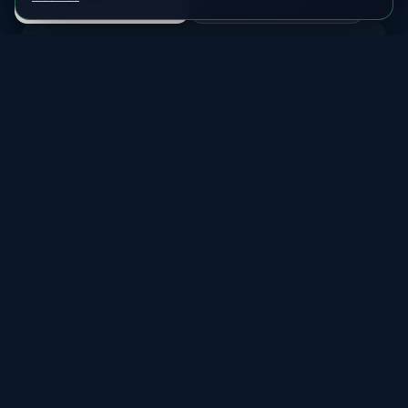
Cork
MLAT
MIN KP
55.1°
6.0+
Ville du sud avec potentiel modéré d'aurores boréales
ÉTAT ACTUEL
Voir Prévision
Improbable
État des aurores en direct dans
Irlande