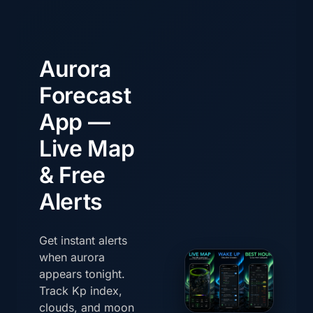
Aurora
Forecast
App —
Live Map
& Free
Alerts
Get instant alerts
when aurora
appears tonight.
Track Kp index,
clouds, and moon