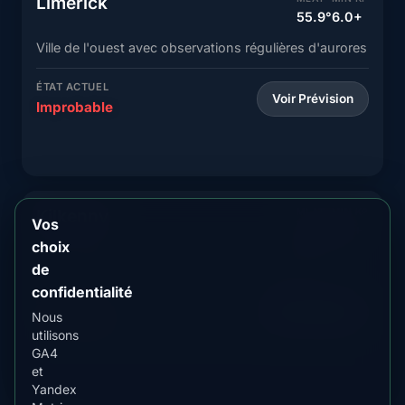
Limerick
55.9°
6.0+
Ville de l'ouest avec observations régulières d'aurores
ÉTAT ACTUEL
Voir Prévision
Improbable
Kilkenny
MLAT
MIN KP
Vos
55.6°
6.0+
choix
Ville médiévale avec potentiel modéré d'aurores
de
confidentialité
ÉTAT ACTUEL
Voir Prévision
Nous
Improbable
utilisons
GA4
et
Yandex