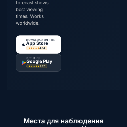
forecast shows
best viewing
times. Works
worldwide.
DOWNLOAD ON THE
App Store
4.84
★★★★★
GET IT ON
Google Play
4.76
★★★★★
Места для наблюдения