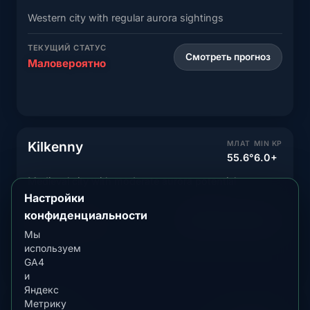
Western city with regular aurora sightings
ТЕКУЩИЙ СТАТУС
Смотреть прогноз
Маловероятно
Kilkenny
МЛАТ
MIN KP
55.6°
6.0+
Medieval city with moderate aurora potential
Настройки
ТЕКУЩИЙ СТАТУС
конфиденциальности
Смотреть прогноз
Маловероятно
Мы
используем
GA4
и
Яндекс
Метрику
Tralee
МЛАТ
MIN KP