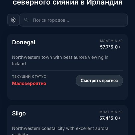
северного сияния в Ирландия
Поиск городов...
Donegal
МЛАТ
MIN KP
57.7°
5.0+
Northwestern town with best aurora viewing in
Ireland
ТЕКУЩИЙ СТАТУС
Смотреть прогноз
Маловероятно
Sligo
МЛАТ
MIN KP
57.4°
5.0+
Northwestern coastal city with excellent aurora
visibility