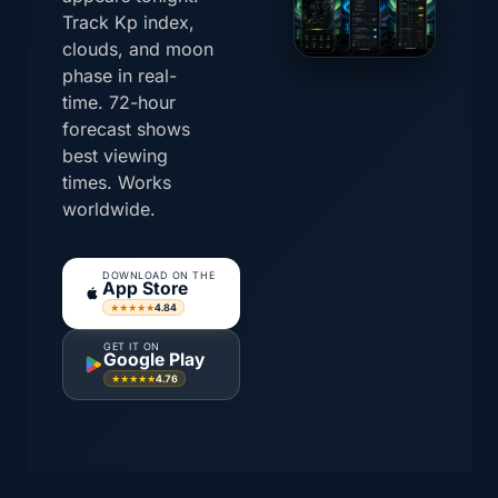
Track Kp index,
clouds, and moon
phase in real-
time. 72-hour
forecast shows
best viewing
times. Works
worldwide.
DOWNLOAD ON THE
App Store
4.84
★★★★★
GET IT ON
Google Play
4.76
★★★★★