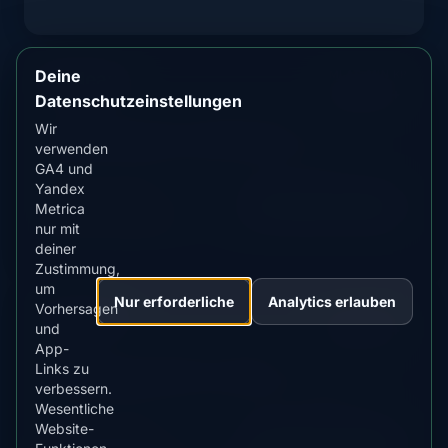
Deine
Bordeaux
MLAT
MIN KP
47.0°
9.0+
Datenschutzeinstellungen
Atlantikküstenstadt mit gelegentlicher
Wir
verwenden
Nordlichtsichtbarkeit während großer Stürme
GA4 und
Yandex
AKTUELLER STATUS
Vorhersage anzeigen
Metrica
Unwahrscheinlich
nur mit
deiner
Zustimmung,
um
Nur erforderliche
Analytics erlauben
Vorhersagen
Toulouse
MLAT
MIN KP
und
45.5°
9.0+
App-
Südfranzösische Stadt mit seltenen
Links zu
Nordlichtmöglichkeiten bei extremen Ereignissen
verbessern.
Wesentliche
Website-
AKTUELLER STATUS
Vorhersage anzeigen