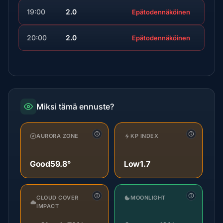
19:00
2.0
Epätodennäköinen
20:00
2.0
Epätodennäköinen
Miksi tämä ennuste?
AURORA ZONE
KP INDEX
Good
59.8°
Low
1.7
CLOUD COVER
MOONLIGHT
IMPACT