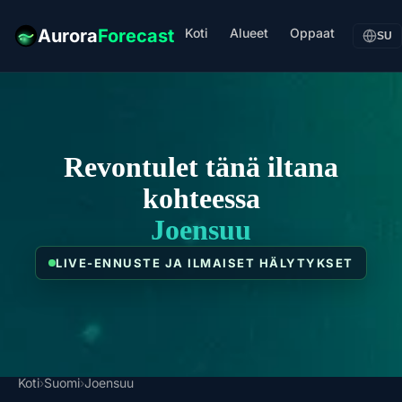
Koti
Alueet
Oppaat
Aurora
Forecast
SU
Revontulet tänä iltana
kohteessa
Joensuu
LIVE-ENNUSTE JA ILMAISET HÄLYTYKSET
Koti
›
Suomi
›
Joensuu