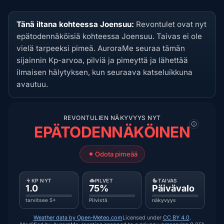
Tänä iltana kohteessa Joensuu:
Revontulet ovat nyt
epätodennäköisiä kohteessa Joensuu. Taivas ei ole
vielä tarpeeksi pimeä. AuroraMe seuraa tämän
sijainnin Kp-arvoa, pilviä ja pimeyttä ja lähettää
ilmaisen hälytyksen, kun seuraava katseluikkuna
avautuu.
REVONTULIEN NÄKYVYYS NYT
EPÄTODENNÄKÖINEN
Odota pimeää
KP NYT
PILVET
TAIVAS
1.0
75%
Päivävalo
tarvitsee 5+
Pilvistä
näkyvyys
Weather data by Open-Meteo.com
Licensed under
CC BY 4.0
.