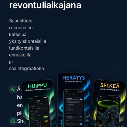
revontuliaikajana
Suunnittele
revontulien
katselua
yksityiskohtaisilla
tuntikohtaisilla
ennusteilla
ja
sääintegraatiolla
Älykkäät
hälytykset
ennen
piikkejä
Short-