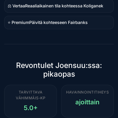
⚖️ Vertaa
Reaaliaikainen tila kohteessa Koliganek
Vertailusisältö
⭐ Premium
Päivitä kohteeseen Fairbanks
Premium-
kohde
Revontulet Joensuu:ssa:
pikaopas
TARVITTAVA
HAVAINNOINTITIHEYS
VÄHIMMÄIS-KP
ajoittain
5.0+