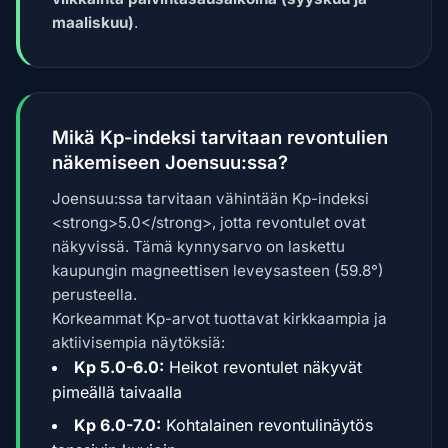
maaliskuu)
.
Mikä Kp-indeksi tarvitaan revontulien
näkemiseen Joensuu:ssa?
Joensuu:ssa tarvitaan vähintään Kp-indeksi
<strong>5.0</strong>, jotta revontulet ovat
näkyvissä. Tämä kynnysarvo on laskettu
kaupungin magneettisen leveysasteen (59.8°)
perusteella.
Korkeammat Kp-arvot tuottavat kirkkaampia ja
aktiivisempia näytöksiä:
Kp 5.0-6.0:
Heikot revontulet näkyvät
pimeällä taivaalla
Kp 6.0-7.0:
Kohtalainen revontulinäytös