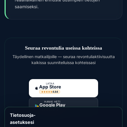
saamiseksi.
Seuraa revontulia useissa kohteissa
Täydellinen matkailijoille — seuraa revontuliaktiivisuutta
kaikissa suunnitelluissa kohteissasi
LATAA
App Store
4.84
★★★★★
HANKI HETI
Google Play
4.76
★★★★★
Tietosuoja-
asetuksesi