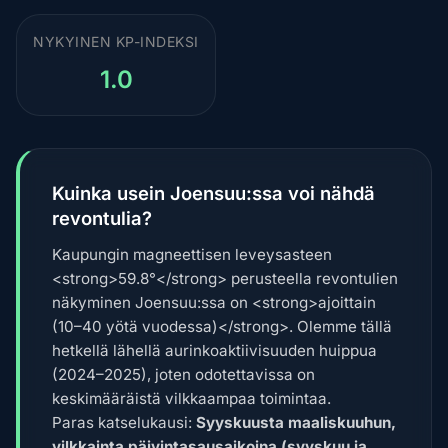
NYKYINEN KP-INDEKSI
1.0
Kuinka usein Joensuu:ssa voi nähdä
revontulia?
Kaupungin magneettisen leveysasteen
<strong>59.8°</strong> perusteella revontulien
näkyminen Joensuu:ssa on <strong>ajoittain
(10–40 yötä vuodessa)</strong>. Olemme tällä
hetkellä lähellä aurinkoaktiivisuuden huippua
(2024–2025), joten odotettavissa on
keskimääräistä vilkkaampaa toimintaa.
Paras katselukausi:
Syyskuusta maaliskuuhun,
vilkkainta päivintasausaikoina (syyskuu ja