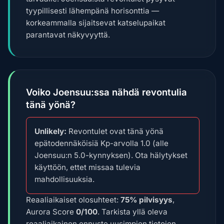
tyypillisesti lähempänä horisonttia —
korkeammalla sijaitsevat katselupaikat
parantavat näkyvyyttä.
Voiko Joensuu:ssa nähdä revontulia
tänä yönä?
Unlikely:
Revontulet ovat tänä yönä
epätodennäköisiä Kp-arvolla 1.0 (alle
Joensuu:n 5.0-kynnyksen). Ota hälytykset
käyttöön, ettet missaa tulevia
mahdollisuuksia.
Reaaliaikaiset olosuhteet:
75% pilvisyys
,
Aurora Score
0/100
. Tarkista yllä oleva
reaaliaikainen ennuste uusimpien tietojen