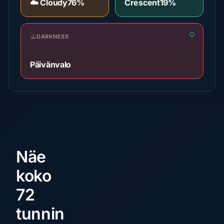
☁️ Cloudy
76%
Crescent
19%
DARKNESS
Päivänvalo
Näe
koko
72
tunnin