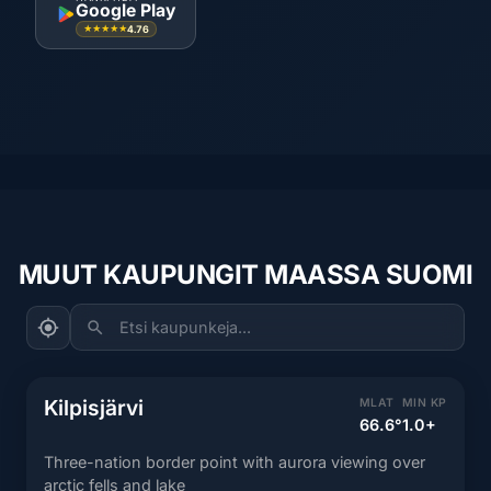
Google Play
4.76
★★★★★
MUUT KAUPUNGIT MAASSA SUOMI
Etsi kaupunkeja...
Kilpisjärvi
MLAT
MIN KP
66.6°
1.0+
Three-nation border point with aurora viewing over
arctic fells and lake