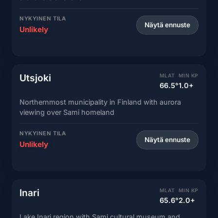
NYKYINEN TILA
Näytä ennuste
Unlikely
Utsjoki
MLAT
MIN KP
66.5°
1.0+
Northernmost municipality in Finland with aurora
viewing over Sami homeland
NYKYINEN TILA
Näytä ennuste
Unlikely
Inari
MLAT
MIN KP
65.6°
2.0+
Lake Inari region with Sami cultural museum and