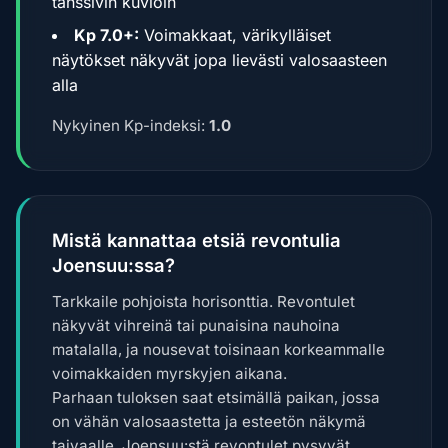
tanssivin kuvioin
Kp 7.0+:
Voimakkaat, värikylläiset
näytökset näkyvät jopa lievästi valosaasteen
alla
Nykyinen Kp-indeksi:
1.0
Mistä kannattaa etsiä revontulia
Joensuu:ssa?
Tarkkaile pohjoista horisonttia. Revontulet
näkyvät vihreinä tai punaisina nauhoina
matalalla, ja nousevat toisinaan korkeammalle
voimakkaiden myrskyjen aikana.
Parhaan tuloksen saat etsimällä paikan, jossa
on vähän valosaastetta ja esteetön näkymä
taivaalle. Joensuu:stä revontulet pysyvät