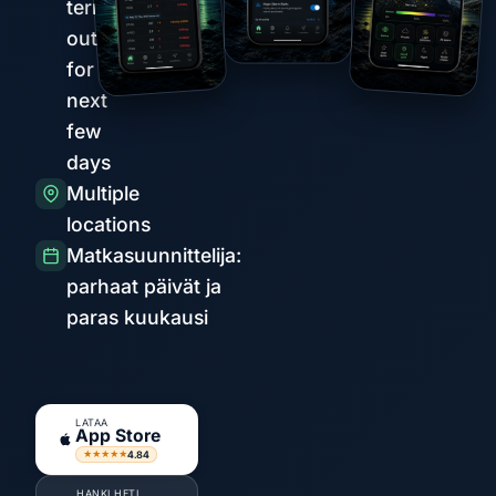
term
outlook
for the
next
few
days
Multiple
locations
Matkasuunnittelija:
parhaat päivät ja
paras kuukausi
LATAA
App Store
4.84
★★★★★
HANKI HETI