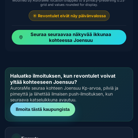
Modified by AuroraMe: location snapped to a privacy-preserving 0.25°
grid and values rounded for display.
☀️ Revontulet eivät näy päivänvalossa
Seuraa seuraavaa näkyvää ikkunaa
kohteessa Joensuu
Haluatko ilmoituksen, kun revontulet voivat
yltää kohteeseen Joensuu?
AuroraMe seuraa kohteen Joensuu Kp-arvoa, pilviä ja
pimeyttä ja lähettää ilmaisen push-ilmoituksen, kun
seuraava katseluikkuna avautuu.
Ilmoita tästä kaupungista