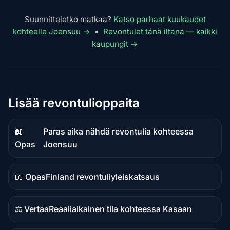
Suunnitteletko matkaa?
Katso parhaat kuukaudet
kohteelle Joensuu →
•
Revontulet tänä iltana — kaikki
kaupungit →
Lisää revontulioppaita
📖
Paras aika nähdä revontulia kohteessa
Oppaan
Opas
Joensuu
sisältö
📖 Opas
Finland revontuliyleiskatsaus
Oppaan
sisältö
⚖️ Vertaa
Reaaliaikainen tila kohteessa Kasaan
Vertailusisältö