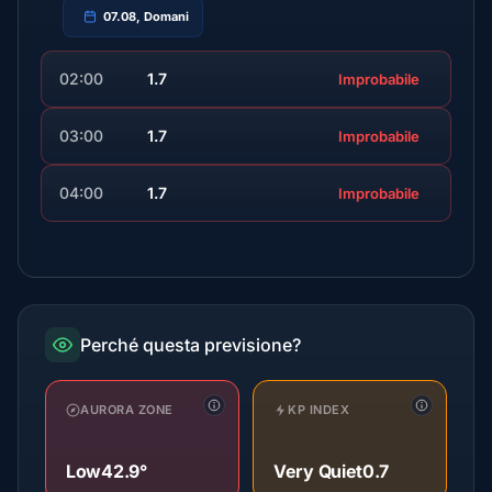
07.08, Domani
02:00
1.7
Improbabile
03:00
1.7
Improbabile
04:00
1.7
Improbabile
Perché questa previsione?
AURORA ZONE
KP INDEX
Low
42.9°
Very Quiet
0.7