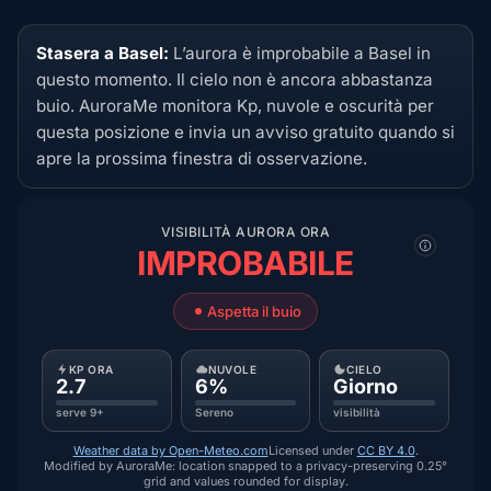
Stasera a Basel:
L’aurora è improbabile a Basel in
questo momento. Il cielo non è ancora abbastanza
buio. AuroraMe monitora Kp, nuvole e oscurità per
questa posizione e invia un avviso gratuito quando si
apre la prossima finestra di osservazione.
VISIBILITÀ AURORA ORA
IMPROBABILE
Aspetta il buio
KP ORA
NUVOLE
CIELO
2.7
6%
Giorno
serve 9+
Sereno
visibilità
Weather data by Open-Meteo.com
Licensed under
CC BY 4.0
.
Modified by AuroraMe: location snapped to a privacy-preserving 0.25°
grid and values rounded for display.