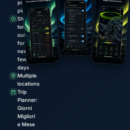
prima dei
picchi
Short-
term
outlook
for the
next
few
days
Multiple
locations
Trip
Planner:
Giorni
Migliori
e Mese