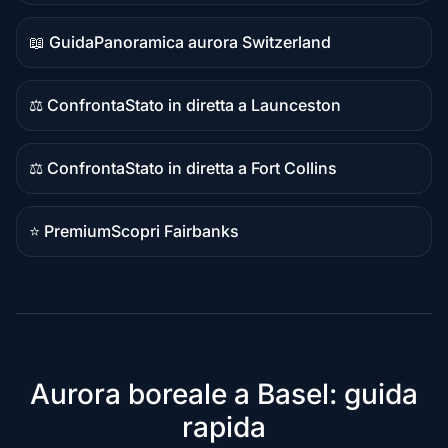
guida
📖 Guida
Panoramica aurora Switzerland
Contenuto
guida
⚖️ Confronta
Stato in diretta a Launceston
Contenuto
confronto
⚖️ Confronta
Stato in diretta a Fort Collins
Contenuto
confronto
⭐ Premium
Scopri Fairbanks
Destinazione
premium
Aurora boreale a Basel: guida
rapida