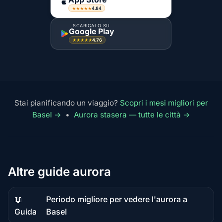
4.84
★★★★★
SCARICALO SU
Google Play
4.76
★★★★★
Stai pianificando un viaggio?
Scopri i mesi migliori per
Basel →
•
Aurora stasera — tutte le città →
Altre guide aurora
📖
Periodo migliore per vedere l'aurora a
Contenuto
Guida
Basel