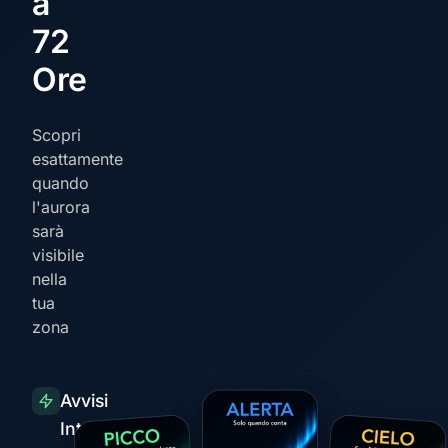
a
72
Ore
Scopri
esattamente
quando
l'aurora
sarà
visibile
nella
tua
zona
Avvisi
Intelligenti