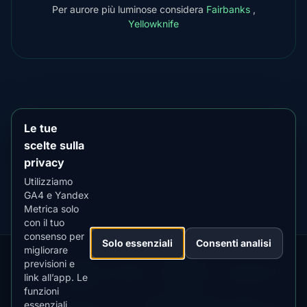
Per aurore più luminose considera
Fairbanks
,
Yellowknife
SCARICA SU
App Store
4.84
★★★★★
Le tue
scelte sulla
SCARICALO SU
Google Play
privacy
4.76
★★★★★
Utilizziamo
GA4 e Yandex
Metrica solo
con il tuo
consenso per
Solo essenziali
Consenti analisi
migliorare
previsioni e
Our
Snow
Lightning
·
MistyWay
·
·
TanPilot
·
Benzio
link all’app. Le
Apps:
Forecast
Tracker
funzioni
essenziali
Informativa
Termini
Policy