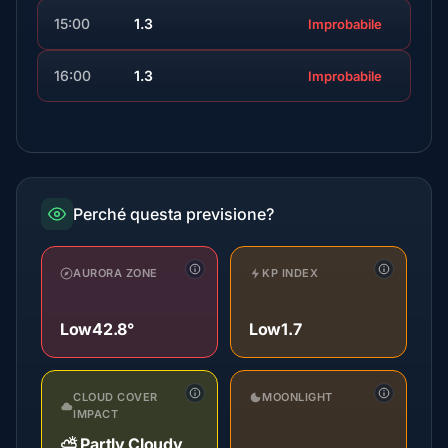
15:00
1.3
Improbabile
16:00
1.3
Improbabile
Perché questa previsione?
AURORA ZONE
KP INDEX
Low
42.8°
Low
1.7
CLOUD COVER
MOONLIGHT
IMPACT
⛅ Partly Cloudy