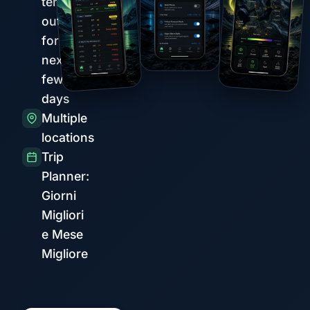
term
outlook
for the
next
few
days
Multiple
locations
Trip
Planner:
Giorni
Migliori
e Mese
Migliore