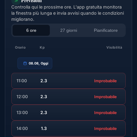
Previsioni
Controlla qui le prossime ore. L'app gratuita monitora
la finestra più lunga e invia avvisi quando le condizioni
migliorano.
6 ore
27 giorni
Pianificatore
Orario
Kp
Visibilità
08.08, Oggi
11:00
2.3
Improbabile
12:00
2.3
Improbabile
13:00
2.3
Improbabile
14:00
1.3
Improbabile