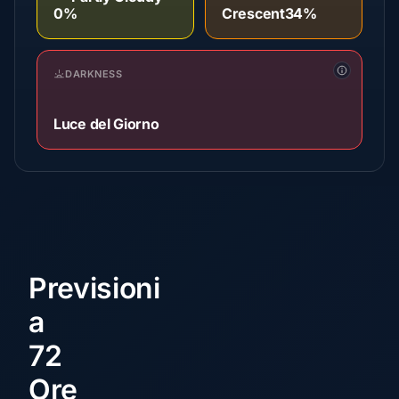
0%
Crescent
34%
DARKNESS
Luce del Giorno
Previsioni
a
72
Ore