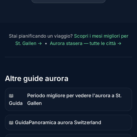
Stai pianificando un viaggio?
Scopri i mesi migliori per
St. Gallen →
•
Aurora stasera — tutte le città →
Altre guide aurora
📖
Periodo migliore per vedere l'aurora a St.
Contenuto
Guida
Gallen
guida
📖 Guida
Panoramica aurora Switzerland
Contenuto
guida