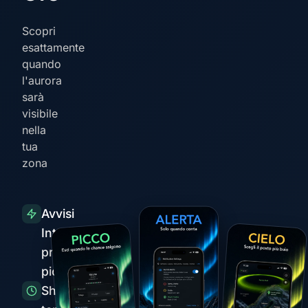
Scopri
esattamente
quando
l'aurora
sarà
visibile
nella
tua
zona
Avvisi
Intelligenti
prima dei
picchi
Short-