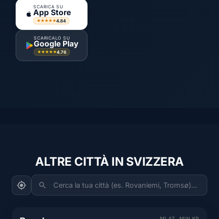
SCARICA SU
App Store
4.84
★★★★★
SCARICALO SU
Google Play
4.76
★★★★★
ALTRE CITTÀ IN SVIZZERA
Cerca la tua città (es. Rovaniemi, Tromsø)...
MLAT
MIN KP