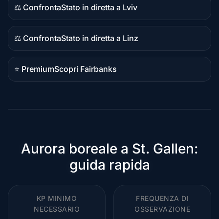
⚖️ Confronta
Stato in diretta a Lviv
Contenuto
confronto
⚖️ Confronta
Stato in diretta a Linz
Contenuto
confronto
⭐ Premium
Scopri Fairbanks
Destinazione
premium
Aurora boreale a St. Gallen:
guida rapida
KP MINIMO
FREQUENZA DI
NECESSARIO
OSSERVAZIONE