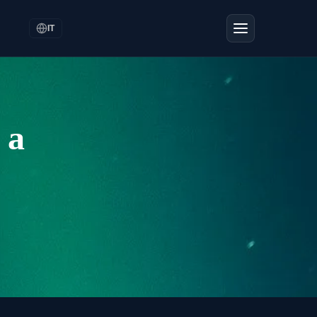
IT
 a