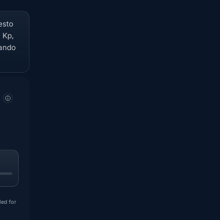
esto
 Kp,
uando
ded for