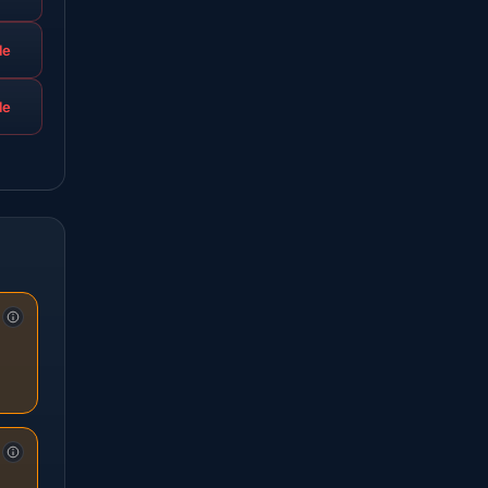
le
le