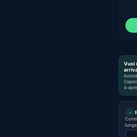
Vuoi 
arri
Aurora
Copenh
si apr
P
Contr
lunga