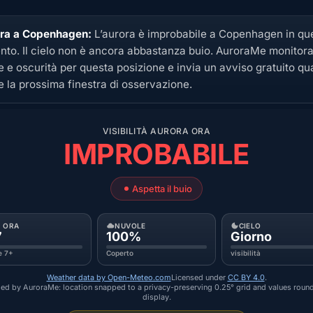
ra a Copenhagen:
L’aurora è improbabile a Copenhagen in qu
to. Il cielo non è ancora abbastanza buio. AuroraMe monitora
e e oscurità per questa posizione e invia un avviso gratuito q
e la prossima finestra di osservazione.
VISIBILITÀ AURORA ORA
IMPROBABILE
Aspetta il buio
P ORA
NUVOLE
CIELO
7
100%
Giorno
e 7+
Coperto
visibilità
Weather data by Open-Meteo.com
Licensed under
CC BY 4.0
.
ed by AuroraMe: location snapped to a privacy-preserving 0.25° grid and values roun
display.