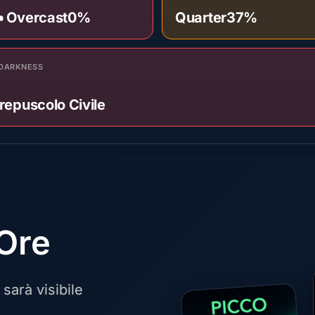
️ Overcast
0%
Quarter
37%
DARKNESS
repuscolo Civile
 Ore
sarà visibile