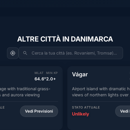
ALTRE CITTÀ IN DANIMARCA
Cerca la tua città (es. Rovaniemi, Tromsø)...
Vágar
MLAT
MIN KP
64.6°
2.0+
age with traditional grass-
Airport island with dramatic h
 and aurora viewing
views of northern lights over 
ALE
STATO ATTUALE
Vedi Previsioni
Vedi 
Unlikely