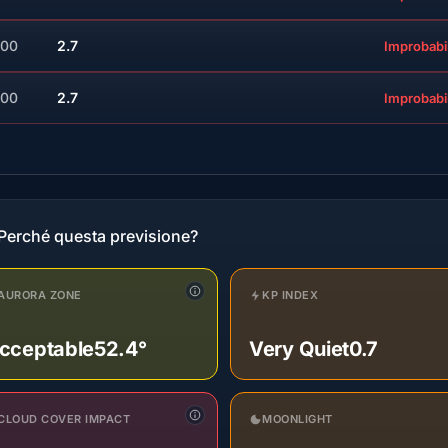
:00
2.7
Improbabi
:00
2.7
Improbabi
Perché questa previsione?
AURORA ZONE
KP INDEX
cceptable
52.4°
Very Quiet
0.7
CLOUD COVER IMPACT
MOONLIGHT