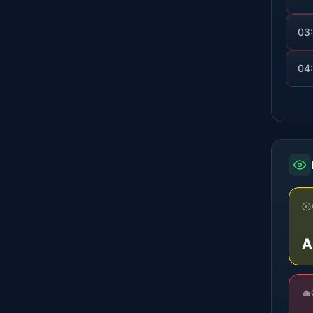
03
04
A