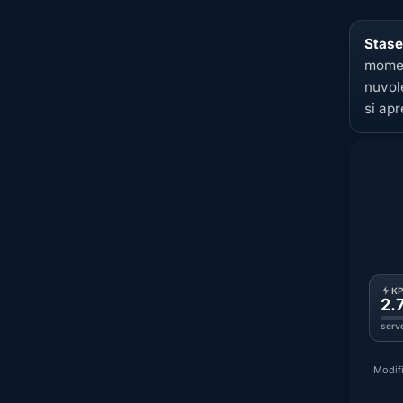
Stase
momen
nuvol
si apr
K
2.
serv
Modifi