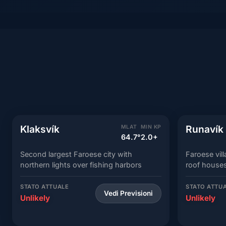
Klaksvík
Runavík
MLAT
MIN KP
64.7°
2.0+
Second largest Faroese city with
Faroese vill
northern lights over fishing harbors
roof houses
STATO ATTUALE
STATO ATTU
Vedi Previsioni
Unlikely
Unlikely