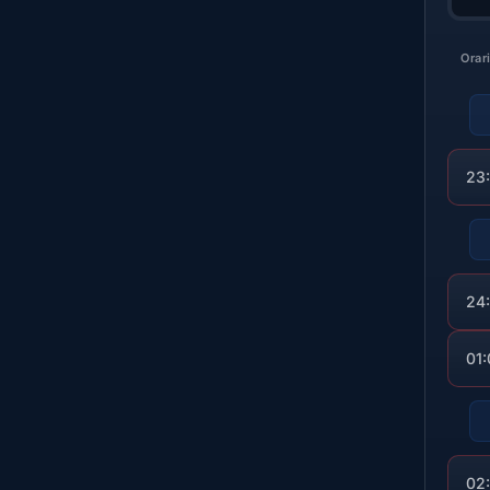
Orar
23
24
01
02