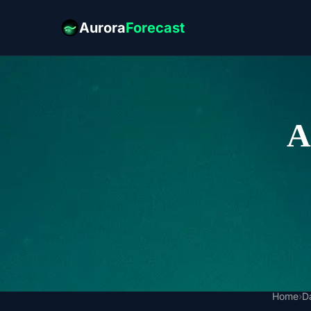
Aurora
Forecast
A
Home
›
D