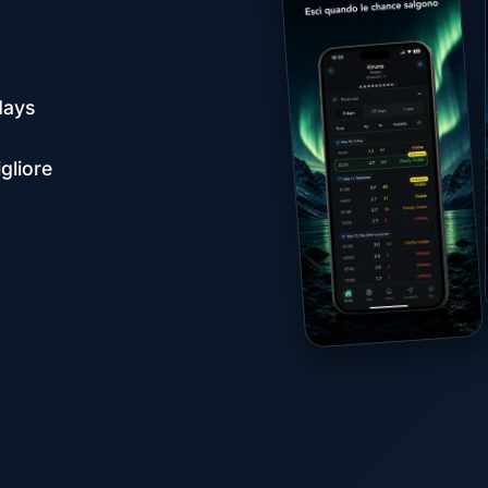
days
gliore