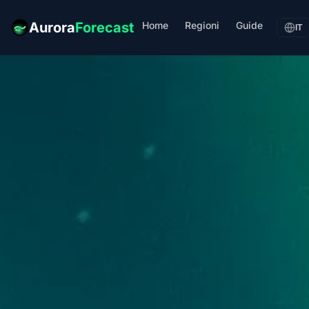
Home
Regioni
Guide
Aurora
Forecast
IT