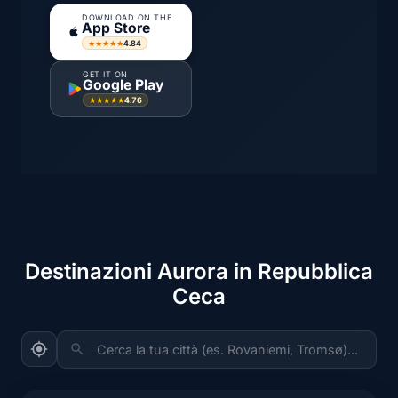
DOWNLOAD ON THE
App Store
4.84
★★★★★
GET IT ON
Google Play
4.76
★★★★★
Destinazioni Aurora in Repubblica
Ceca
Cerca la tua città (es. Rovaniemi, Tromsø)...