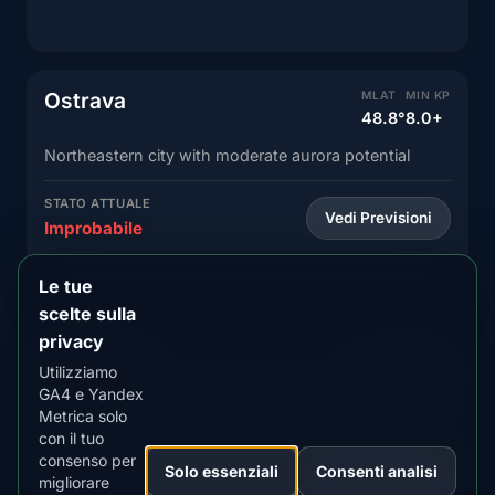
Ostrava
MLAT
MIN KP
48.8°
8.0+
Northeastern city with moderate aurora potential
STATO ATTUALE
Vedi Previsioni
Improbabile
Le tue
scelte sulla
privacy
Olomouc
MLAT
MIN KP
Utilizziamo
48.7°
8.0+
GA4 e Yandex
Eastern city with rare aurora sightings
Metrica solo
con il tuo
consenso per
STATO ATTUALE
Solo essenziali
Consenti analisi
Vedi Previsioni
migliorare
Improbabile