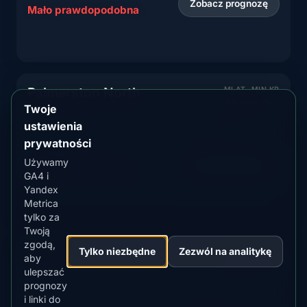
Zobacz prognozę
Mało prawdopodobna
Palmerston North
MLAT
MIN KP
43.2°
9.0+
Twoje
ustawienia
North Island city with minimal aurora visibility
prywatności
AKTUALNY STATUS
Używamy
Zobacz prognozę
Mało prawdopodobna
GA4 i
Yandex
Metrica
tylko za
Twoją
zgodą,
Tylko niezbędne
Zezwól na analitykę
Napier
MLAT
MIN KP
aby
42.2°
9.0+
ulepszać
prognozy
Hawke's Bay city with rare aurora sightings
i linki do