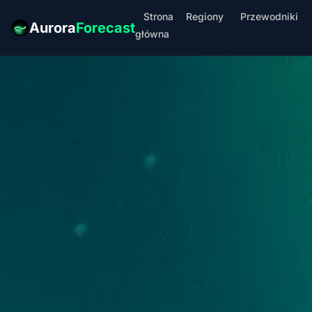
Strona
Regiony
Przewodniki
Aurora
Forecast
główna