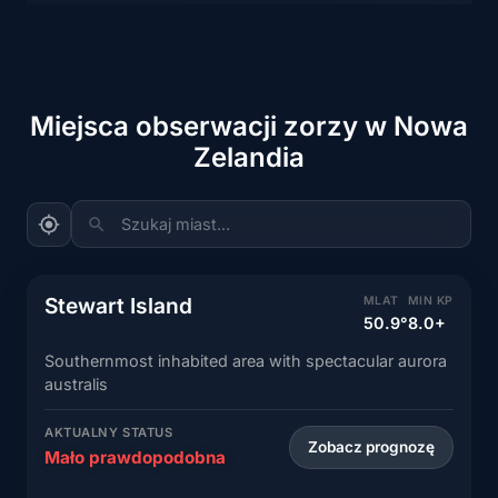
Miejsca obserwacji zorzy w Nowa
Zelandia
Szukaj miast...
Stewart Island
MLAT
MIN KP
50.9°
8.0+
Southernmost inhabited area with spectacular aurora
australis
AKTUALNY STATUS
Zobacz prognozę
Mało prawdopodobna