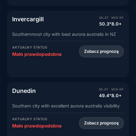
Invercargill
MLAT
MIN KP
50.3°
8.0+
Southernmost city with best aurora australis in NZ
AKTUALNY STATUS
Zobacz prognozę
Mało prawdopodobna
Dunedin
MLAT
MIN KP
49.4°
8.0+
Southern city with excellent aurora australis visibility
AKTUALNY STATUS
Zobacz prognozę
Mało prawdopodobna