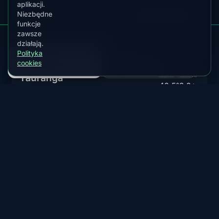
aplikacji.
AKTUALNY STATUS
Niezbędne
Zobacz prognozę
Mało prawdopodobna
funkcje
zawsze
Otrzymuj alerty zorzy dla Nowa Zelandia
działają.
Kp, chmury, Księżyc i alerty w aplikacji
Polityka
POBIERZ Z
POBIERZ Z
cookies
App Store
Google Play
Tauranga
MLAT
MIN KP
40.5°
9.0+
Bay of Plenty city with rare southern lights
AKTUALNY STATUS
Zobacz prognozę
Mało prawdopodobna
Auckland
MLAT
MIN KP
39.9°
9.0+
Largest city with rare aurora australis during extreme