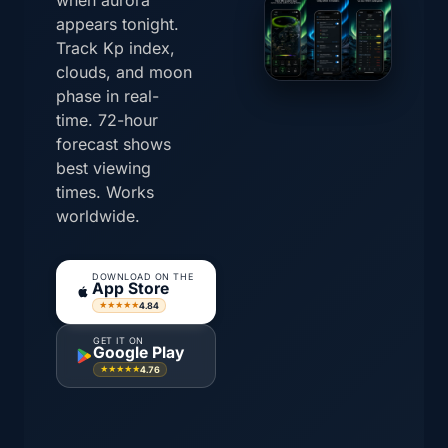
when aurora
appears tonight.
Track Kp index,
clouds, and moon
phase in real-
time. 72-hour
forecast shows
best viewing
times. Works
worldwide.
DOWNLOAD ON THE
App Store
4.84
★★★★★
GET IT ON
Google Play
4.76
★★★★★