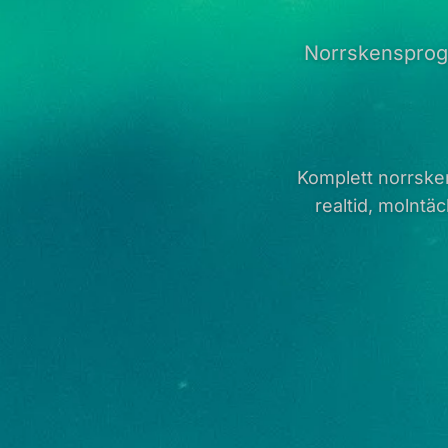
Norrskensprogn
Komplett norrske
realtid, molntä