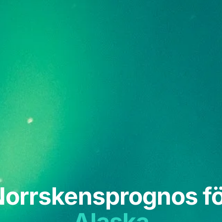
orrskensprognos f
Alaska