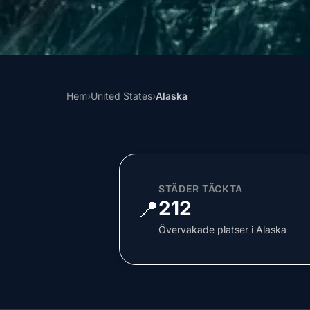
Hem
›
United States
›
Alaska
STÄDER TÄCKTA
📍
212
Övervakade platser i Alaska