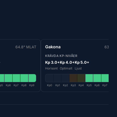
Gakona
64.8° MLAT
63.7° 
KRÄVDA KP-NIVÅER
+
Kp 3.0+
Kp 4.0+
Kp 5.0+
Horisont
Optimalt
Ljust
p5
Kp6
Kp7
Kp8
Kp9
Kp0
Kp1
Kp2
Kp3
Kp4
Kp5
Kp6
Kp7
Kp8