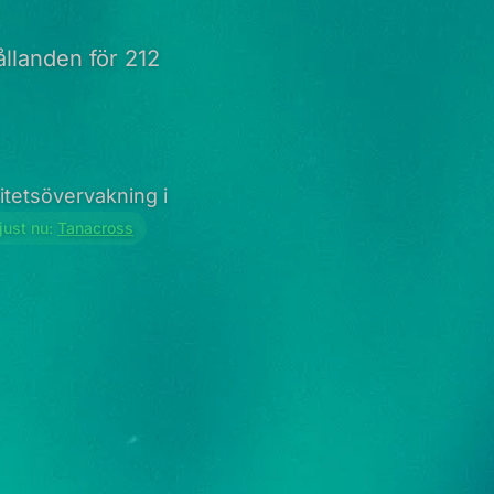
llanden för 212
tetsövervakning i
just nu:
Tanacross