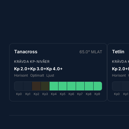
Tanacross
Tetlin
65.0° MLAT
KRÄVDA KP-NIVÅER
KRÄVDA 
Kp 2.0+
Kp 3.0+
Kp 4.0+
Kp 2.0+
Horisont
Optimalt
Ljust
Horisont
Kp0
Kp1
Kp2
Kp3
Kp4
Kp5
Kp6
Kp7
Kp8
Kp9
Kp0
Kp1