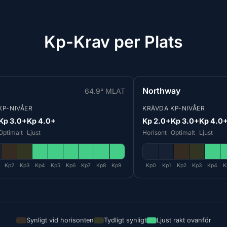
Kp-Krav per Plats
Northway
64.9° MLAT
KP-NIVÅER
KRÄVDA KP-NIVÅER
Kp 3.0+
Kp 4.0+
Kp 2.0+
Kp 3.0+
Kp 4.0
Optimalt
Ljust
Horisont
Optimalt
Ljust
Kp2
Kp3
Kp4
Kp5
Kp6
Kp7
Kp8
Kp9
Kp0
Kp1
Kp2
Kp3
Kp4
K
Synligt vid horisonten
Tydligt synligt
Ljust rakt ovanför