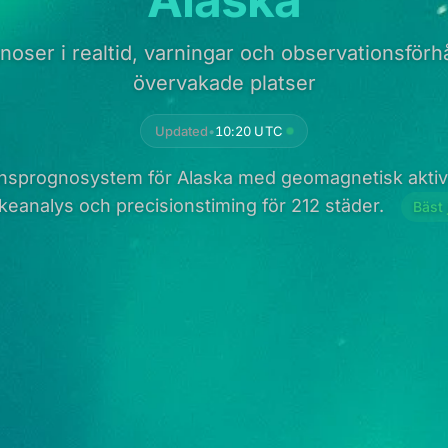
oser i realtid, varningar och observationsförhå
övervakade platser
Updated
•
10:20 UTC
nsprognosystem för Alaska med geomagnetisk aktivi
ckeanalys och precisionstiming för 212 städer.
Bäst 